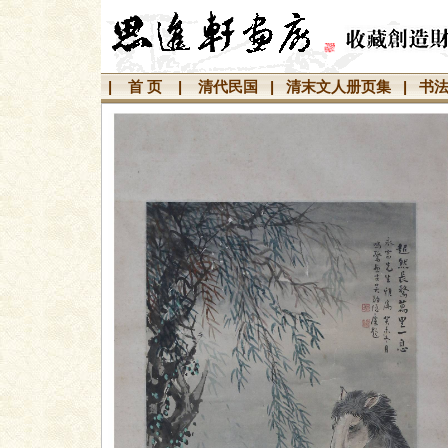
|
首 页
|
清代民国
|
清末文人册页集
|
书