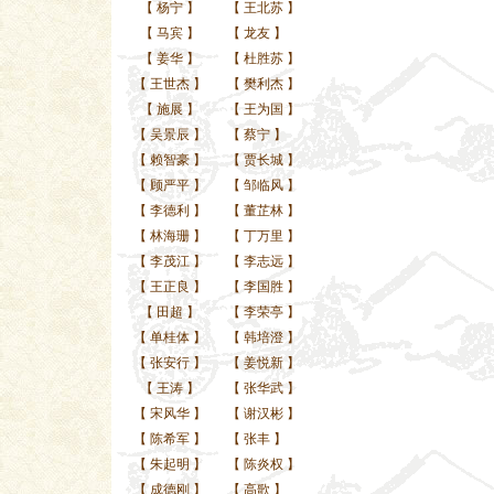
【
杨宁
】
【
王北苏
】
【
马宾
】
【
龙友
】
【
姜华
】
【
杜胜苏
】
【
王世杰
】
【
樊利杰
】
【
施展
】
【
王为国
】
【
吴景辰
】
【
蔡宁
】
【
赖智豪
】
【
贾长城
】
【
顾严平
】
【
邹临风
】
【
李德利
】
【
董芷林
】
【
林海珊
】
【
丁万里
】
【
李茂江
】
【
李志远
】
【
王正良
】
【
李国胜
】
【
田超
】
【
李荣亭
】
【
单桂体
】
【
韩培澄
】
【
张安行
】
【
姜悦新
】
【
王涛
】
【
张华武
】
【
宋风华
】
【
谢汉彬
】
【
陈希军
】
【
张丰
】
【
朱起明
】
【
陈炎权
】
【
成德刚
】
【
高歌
】