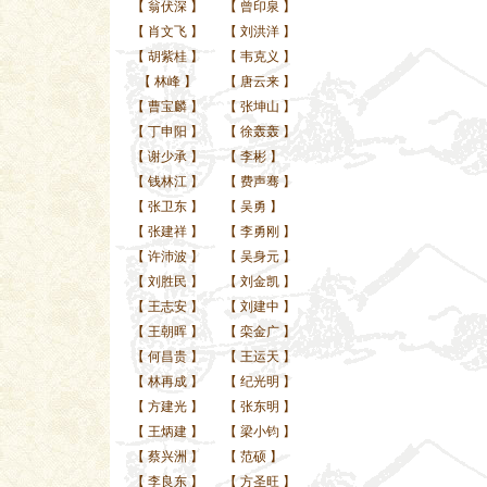
【
翁伏深
】
【
曾印泉
】
【
肖文飞
】
【
刘洪洋
】
【
胡紫桂
】
【
韦克义
】
【
林峰
】
【
唐云来
】
【
曹宝麟
】
【
张坤山
】
【
丁申阳
】
【
徐轰轰
】
【
谢少承
】
【
李彬
】
【
钱林江
】
【
费声骞
】
【
张卫东
】
【
吴勇
】
【
张建祥
】
【
李勇刚
】
【
许沛波
】
【
吴身元
】
【
刘胜民
】
【
刘金凯
】
【
王志安
】
【
刘建中
】
【
王朝晖
】
【
栾金广
】
【
何昌贵
】
【
王运天
】
【
林再成
】
【
纪光明
】
【
方建光
】
【
张东明
】
【
王炳建
】
【
梁小钧
】
【
蔡兴洲
】
【
范硕
】
【
李良东
】
【
方圣旺
】