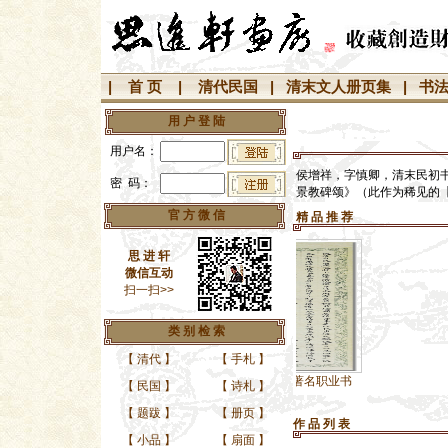
|
首 页
|
清代民国
|
清末文人册页集
|
书
用 户 登 陆
用户名：
侯增祥，字慎卿，清末民初书
密 码：
景教碑颂》（此作为稀见的
官 方 微 信
精 品 推 荐
思 进 轩
微信互动
扫一扫>>
类 别 检 索
【
清代
】
【
手札
】
清代民国初著名职业书
【
民国
】
【
诗札
】
【
题跋
】
【
册页
】
作 品 列 表
【
小品
】
【
扇面
】