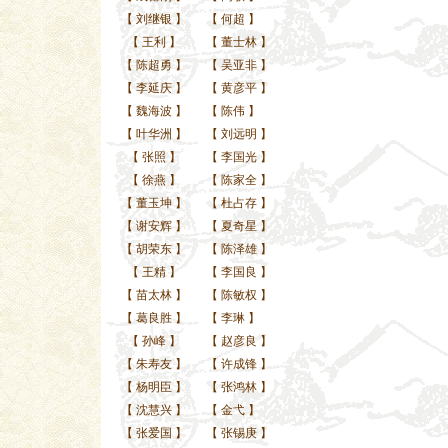
【
刘继银
】
【
何超
】
【
王利
】
【
董士林
】
【
陈超勇
】
【
吴亚非
】
【
李延庆
】
【
黄彦平
】
【
魏海波
】
【
陈伟
】
【
叶华洲
】
【
刘远明
】
【
张照
】
【
李国光
】
【
徐燕
】
【
陈家全
】
【
董玉坤
】
【
杜占存
】
【
谢安辉
】
【
夏奇星
】
【
胡荣东
】
【
陈泽雄
】
【
王精
】
【
李国良
】
【
苗太林
】
【
陈敏权
】
【
葛良胜
】
【
李琳
】
【
孙峰
】
【
赵彦良
】
【
朱寿友
】
【
许成锋
】
【
杨明臣
】
【
张鸿林
】
【
沈慧兴
】
【
金弋
】
【
张爱国
】
【
张锡庚
】