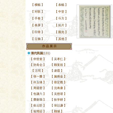
【
横幅
】
【
条幅
】
【
对联
】
【
中堂
】
【
手卷
】
【
斗方
】
【
条屏
】
【
拓片
】
【
印章
】
【
圆光
】
【
立轴
】
【
其他
】
作 品 展 示
清代民国
(131)
【
华世奎
】
【
吴孝仁
】
【
孙奂仑
】
【
顾复祖
】
【
汪琯
】
【
凌霞
】
【
张一麐
】
【
施南金
】
【
许玉瑑
】
【
徐定戡
】
【
周退密
】
【
沈寿康
】
【
包谦六
】
【
吴慈堪
】
【
费新我
】
【
狄学耕
】
【
俞云阶
】
【
张以谦
】
【
翁闿运
】
【
顾缄
】