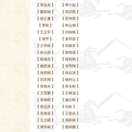
【
李远东
】
【
李小如
】
【
颜奕端
】
【
高式熊
】
【
徐正濂
】
【
匡仲英
】
【
李松
】
【
柯云瀚
】
【
王义军
】
【
刘灿铭
】
【
张宇
】
【
姜邦彦
】
【
王学岭
】
【
刘俊京
】
【
徐云叔
】
【
曾锦溪
】
【
陈海良
】
【
徐利明
】
【
施恩波
】
【
张羽翔
】
【
张世刚
】
【
徐右冰
】
【
刘京闻
】
【
杨科云
】
【
张旭光
】
【
薛夫彬
】
【
王宽鹏
】
【
王树滋
】
【
童德昭
】
【
施立刚
】
【
张志庆
】
【
纪松
】
【
宋旭安
】
【
王堂兵
】
【
王之鏻
】
【
周祥林
】
【
傅学斌
】
【
蔡仰颜
】