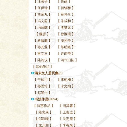
【
汪彦份
】
【
任政
】
【
何保瑞
】
【
何锡骅
】
【
熊菊九
】
【
黄坤生
】
【
冯文蔚
】
【
朱成和
】
【
冯宗陈
】
【
李猶龙
】
【
魏彦
】
【
徐惟琨
】
【
蒋毓麒
】
【
泷和亭
】
【
孙其业
】
【
陈明鑑
】
【
言立三
】
【
许南亭
】
【
陆鸿仪
】
【
清代旧拓
】
【
其他作品
】
清末文人册页集
(6)
【
于如川
】
【
李朝槐
】
【
孙因培
】
【
宋文灿
】
【
赵景士
】
书法作品
(3894)
【
特惠作品
】
【
冯其庸
】
【
陈忠康
】
【
王友谊
】
【
邵跃晰
】
【
沈定庵
】
【
龙开胜
】
【
李有来
】