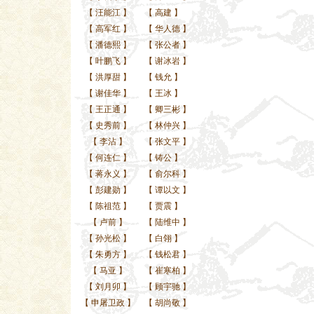
【
汪能江
】
【
高建
】
【
高军红
】
【
华人德
】
【
潘德熙
】
【
张公者
】
【
叶鹏飞
】
【
谢冰岩
】
【
洪厚甜
】
【
钱允
】
【
谢佳华
】
【
王冰
】
【
王正通
】
【
卿三彬
】
【
史秀前
】
【
林仲兴
】
【
李沾
】
【
张文平
】
【
何连仁
】
【
铸公
】
【
蒋永义
】
【
俞尔科
】
【
彭建勋
】
【
谭以文
】
【
陈祖范
】
【
贾震
】
【
卢前
】
【
陆维中
】
【
孙光松
】
【
白翎
】
【
朱勇方
】
【
钱松君
】
【
马亚
】
【
崔寒柏
】
【
刘月卯
】
【
顾宇驰
】
【
申屠卫政
】
【
胡尚敬
】