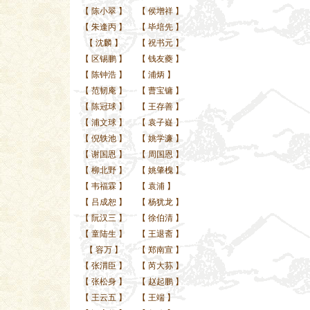
【
陈小翠
】
【
侯增祥
】
【
朱逢丙
】
【
毕培先
】
【
沈麟
】
【
祝书元
】
【
区锡鹏
】
【
钱友夔
】
【
陈钟浩
】
【
浦炳
】
【
范韧庵
】
【
曹宝镛
】
【
陈冠球
】
【
王存善
】
【
浦文球
】
【
袁子嶷
】
【
倪轶池
】
【
姚学濂
】
【
谢国恩
】
【
周国恩
】
【
柳北野
】
【
姚肇槐
】
【
韦福霖
】
【
袁浦
】
【
吕成恕
】
【
杨犹龙
】
【
阮汉三
】
【
徐伯清
】
【
童陆生
】
【
王退斋
】
【
容万
】
【
郑南宣
】
【
张渭臣
】
【
芮大荪
】
【
张松身
】
【
赵起鹏
】
【
王云五
】
【
王端
】