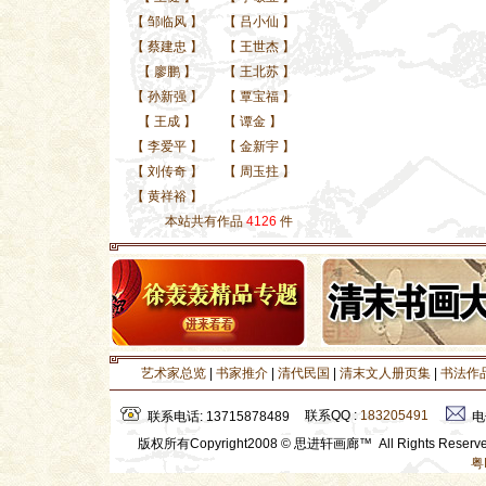
【
邹临风
】
【
吕小仙
】
【
蔡建忠
】
【
王世杰
】
【
廖鹏
】
【
王北苏
】
【
孙新强
】
【
覃宝福
】
【
王成
】
【
谭金
】
【
李爱平
】
【
金新宇
】
【
刘传奇
】
【
周玉拄
】
【
黄祥裕
】
本站共有作品
4126
件
艺术家总览
|
书家推介
|
清代民国
|
清末文人册页集
|
书法作
联系QQ :
183205491
联系电话: 13715878489
电
版权所有Copyright2008 © 思进轩画廊™ All Rights Rese
粤