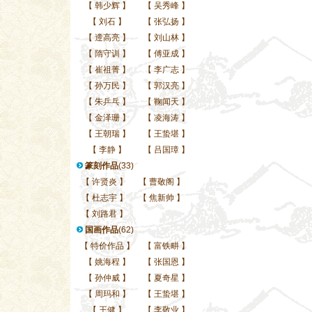
【
韩少辉
】
【
吴秀峰
】
【
刘石
】
【
张弘扬
】
【
遆高亮
】
【
刘山林
】
【
隋守训
】
【
傅亚成
】
【
崔祖菁
】
【
李广志
】
【
孙万民
】
【
郭汉亮
】
【
朱乒乓
】
【
鞠闻天
】
【
金泽珊
】
【
凌海涛
】
【
王朝瑞
】
【
王蛰堪
】
【
李静
】
【
吕国璋
】
篆刻作品
(33)
【
许贤炎
】
【
曹敬阁
】
【
杜志宇
】
【
焦新帅
】
【
刘路君
】
国画作品
(62)
【
特价作品
】
【
富铁畊
】
【
姚海程
】
【
张国恩
】
【
孙仲威
】
【
夏奇星
】
【
周玛和
】
【
王蛰堪
】
【
王健
】
【
李敬业
】