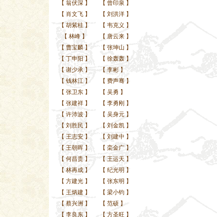
【
翁伏深
】
【
曾印泉
】
【
肖文飞
】
【
刘洪洋
】
【
胡紫桂
】
【
韦克义
】
【
林峰
】
【
唐云来
】
【
曹宝麟
】
【
张坤山
】
【
丁申阳
】
【
徐轰轰
】
【
谢少承
】
【
李彬
】
【
钱林江
】
【
费声骞
】
【
张卫东
】
【
吴勇
】
【
张建祥
】
【
李勇刚
】
【
许沛波
】
【
吴身元
】
【
刘胜民
】
【
刘金凯
】
【
王志安
】
【
刘建中
】
【
王朝晖
】
【
栾金广
】
【
何昌贵
】
【
王运天
】
【
林再成
】
【
纪光明
】
【
方建光
】
【
张东明
】
【
王炳建
】
【
梁小钧
】
【
蔡兴洲
】
【
范硕
】
【
李良东
】
【
方圣旺
】