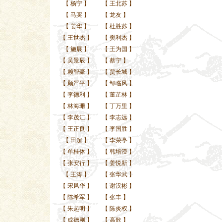
【
杨宁
】
【
王北苏
】
【
马宾
】
【
龙友
】
【
姜华
】
【
杜胜苏
】
【
王世杰
】
【
樊利杰
】
【
施展
】
【
王为国
】
【
吴景辰
】
【
蔡宁
】
【
赖智豪
】
【
贾长城
】
【
顾严平
】
【
邹临风
】
【
李德利
】
【
董芷林
】
【
林海珊
】
【
丁万里
】
【
李茂江
】
【
李志远
】
【
王正良
】
【
李国胜
】
【
田超
】
【
李荣亭
】
【
单桂体
】
【
韩培澄
】
【
张安行
】
【
姜悦新
】
【
王涛
】
【
张华武
】
【
宋风华
】
【
谢汉彬
】
【
陈希军
】
【
张丰
】
【
朱起明
】
【
陈炎权
】
【
成德刚
】
【
高歌
】