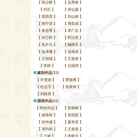
【
韩少辉
】
【
吴秀峰
】
【
刘石
】
【
张弘扬
】
【
遆高亮
】
【
刘山林
】
【
隋守训
】
【
傅亚成
】
【
崔祖菁
】
【
李广志
】
【
孙万民
】
【
郭汉亮
】
【
朱乒乓
】
【
鞠闻天
】
【
金泽珊
】
【
凌海涛
】
【
王朝瑞
】
【
王蛰堪
】
【
李静
】
【
吕国璋
】
篆刻作品
(33)
【
许贤炎
】
【
曹敬阁
】
【
杜志宇
】
【
焦新帅
】
【
刘路君
】
国画作品
(62)
【
特价作品
】
【
富铁畊
】
【
姚海程
】
【
张国恩
】
【
孙仲威
】
【
夏奇星
】
【
周玛和
】
【
王蛰堪
】
【
王健
】
【
李敬业
】