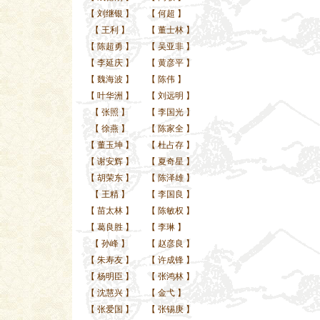
【
刘继银
】
【
何超
】
【
王利
】
【
董士林
】
【
陈超勇
】
【
吴亚非
】
【
李延庆
】
【
黄彦平
】
【
魏海波
】
【
陈伟
】
【
叶华洲
】
【
刘远明
】
【
张照
】
【
李国光
】
【
徐燕
】
【
陈家全
】
【
董玉坤
】
【
杜占存
】
【
谢安辉
】
【
夏奇星
】
【
胡荣东
】
【
陈泽雄
】
【
王精
】
【
李国良
】
【
苗太林
】
【
陈敏权
】
【
葛良胜
】
【
李琳
】
【
孙峰
】
【
赵彦良
】
【
朱寿友
】
【
许成锋
】
【
杨明臣
】
【
张鸿林
】
【
沈慧兴
】
【
金弋
】
【
张爱国
】
【
张锡庚
】