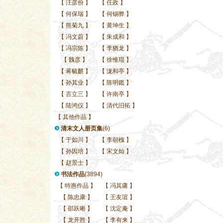
【
汪彦份
】
【
任政
】
【
何保瑞
】
【
何锡骅
】
【
熊菊九
】
【
黄坤生
】
【
冯文蔚
】
【
朱成和
】
【
冯宗陈
】
【
李猶龙
】
【
魏彦
】
【
徐惟琨
】
【
蒋毓麒
】
【
泷和亭
】
【
孙其业
】
【
陈明鑑
】
【
言立三
】
【
许南亭
】
【
陆鸿仪
】
【
清代旧拓
】
【
其他作品
】
清末文人册页集
(6)
【
于如川
】
【
李朝槐
】
【
孙因培
】
【
宋文灿
】
【
赵景士
】
书法作品
(3894)
【
特惠作品
】
【
冯其庸
】
【
陈忠康
】
【
王友谊
】
【
邵跃晰
】
【
沈定庵
】
【
龙开胜
】
【
李有来
】