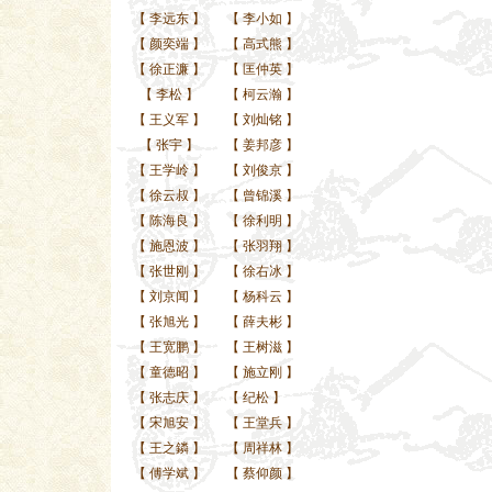
【
李远东
】
【
李小如
】
【
颜奕端
】
【
高式熊
】
【
徐正濂
】
【
匡仲英
】
【
李松
】
【
柯云瀚
】
【
王义军
】
【
刘灿铭
】
【
张宇
】
【
姜邦彦
】
【
王学岭
】
【
刘俊京
】
【
徐云叔
】
【
曾锦溪
】
【
陈海良
】
【
徐利明
】
【
施恩波
】
【
张羽翔
】
【
张世刚
】
【
徐右冰
】
【
刘京闻
】
【
杨科云
】
【
张旭光
】
【
薛夫彬
】
【
王宽鹏
】
【
王树滋
】
【
童德昭
】
【
施立刚
】
【
张志庆
】
【
纪松
】
【
宋旭安
】
【
王堂兵
】
【
王之鏻
】
【
周祥林
】
【
傅学斌
】
【
蔡仰颜
】