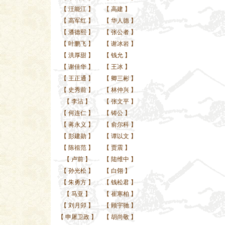
【
汪能江
】
【
高建
】
【
高军红
】
【
华人德
】
【
潘德熙
】
【
张公者
】
【
叶鹏飞
】
【
谢冰岩
】
【
洪厚甜
】
【
钱允
】
【
谢佳华
】
【
王冰
】
【
王正通
】
【
卿三彬
】
【
史秀前
】
【
林仲兴
】
【
李沾
】
【
张文平
】
【
何连仁
】
【
铸公
】
【
蒋永义
】
【
俞尔科
】
【
彭建勋
】
【
谭以文
】
【
陈祖范
】
【
贾震
】
【
卢前
】
【
陆维中
】
【
孙光松
】
【
白翎
】
【
朱勇方
】
【
钱松君
】
【
马亚
】
【
崔寒柏
】
【
刘月卯
】
【
顾宇驰
】
【
申屠卫政
】
【
胡尚敬
】