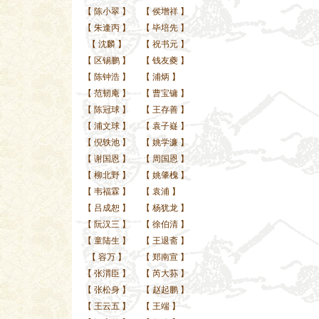
【
陈小翠
】
【
侯增祥
】
【
朱逢丙
】
【
毕培先
】
【
沈麟
】
【
祝书元
】
【
区锡鹏
】
【
钱友夔
】
【
陈钟浩
】
【
浦炳
】
【
范韧庵
】
【
曹宝镛
】
【
陈冠球
】
【
王存善
】
【
浦文球
】
【
袁子嶷
】
【
倪轶池
】
【
姚学濂
】
【
谢国恩
】
【
周国恩
】
【
柳北野
】
【
姚肇槐
】
【
韦福霖
】
【
袁浦
】
【
吕成恕
】
【
杨犹龙
】
【
阮汉三
】
【
徐伯清
】
【
童陆生
】
【
王退斋
】
【
容万
】
【
郑南宣
】
【
张渭臣
】
【
芮大荪
】
【
张松身
】
【
赵起鹏
】
【
王云五
】
【
王端
】