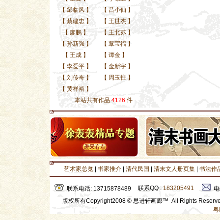
【
邹临风
】
【
吕小仙
】
【
蔡建忠
】
【
王世杰
】
【
廖鹏
】
【
王北苏
】
【
孙新强
】
【
覃宝福
】
【
王成
】
【
谭金
】
【
李爱平
】
【
金新宇
】
【
刘传奇
】
【
周玉拄
】
【
黄祥裕
】
本站共有作品
4126
件
艺术家总览
|
书家推介
|
清代民国
|
清末文人册页集
|
书法作
联系QQ :
183205491
联系电话: 13715878489
电
版权所有Copyright2008 © 思进轩画廊™ All Rights Rese
粤