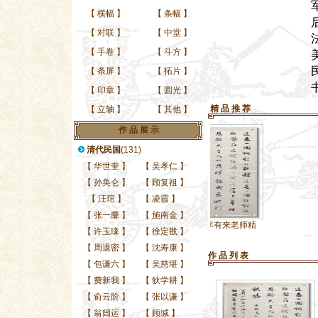
【
横幅
】
【
条幅
】
【
对联
】
【
中堂
】
【
手卷
】
【
斗方
】
【
条屏
】
【
拓片
】
【
印章
】
【
圆光
】
精 品 推 荐
【
立轴
】
【
其他
】
作 品 展 示
清代民国
(131)
【
华世奎
】
【
吴孝仁
】
【
孙奂仑
】
【
顾复祖
】
【
汪琯
】
【
凌霞
】
【
张一麐
】
【
施南金
】
当代名家李有来老师精
【
许玉瑑
】
【
徐定戡
】
【
周退密
】
【
沈寿康
】
作 品 列 表
【
包谦六
】
【
吴慈堪
】
【
费新我
】
【
狄学耕
】
【
俞云阶
】
【
张以谦
】
【
翁闿运
】
【
顾缄
】