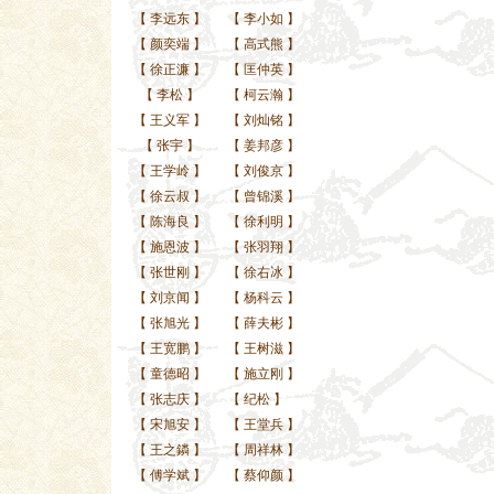
【
李远东
】
【
李小如
】
【
颜奕端
】
【
高式熊
】
【
徐正濂
】
【
匡仲英
】
【
李松
】
【
柯云瀚
】
【
王义军
】
【
刘灿铭
】
【
张宇
】
【
姜邦彦
】
【
王学岭
】
【
刘俊京
】
【
徐云叔
】
【
曾锦溪
】
【
陈海良
】
【
徐利明
】
【
施恩波
】
【
张羽翔
】
【
张世刚
】
【
徐右冰
】
【
刘京闻
】
【
杨科云
】
【
张旭光
】
【
薛夫彬
】
【
王宽鹏
】
【
王树滋
】
【
童德昭
】
【
施立刚
】
【
张志庆
】
【
纪松
】
【
宋旭安
】
【
王堂兵
】
【
王之鏻
】
【
周祥林
】
【
傅学斌
】
【
蔡仰颜
】