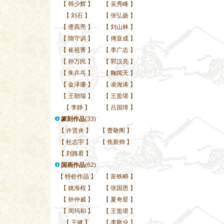
【
韩少辉
】
【
吴秀峰
】
【
刘石
】
【
张弘扬
】
【
遆高亮
】
【
刘山林
】
【
隋守训
】
【
傅亚成
】
【
崔祖菁
】
【
李广志
】
【
孙万民
】
【
郭汉亮
】
【
朱乒乓
】
【
鞠闻天
】
【
金泽珊
】
【
凌海涛
】
【
王朝瑞
】
【
王蛰堪
】
【
李静
】
【
吕国璋
】
篆刻作品
(33)
【
许贤炎
】
【
曹敬阁
】
【
杜志宇
】
【
焦新帅
】
【
刘路君
】
国画作品
(62)
【
特价作品
】
【
富铁畊
】
【
姚海程
】
【
张国恩
】
【
孙仲威
】
【
夏奇星
】
【
周玛和
】
【
王蛰堪
】
【
王健
】
【
李敬业
】