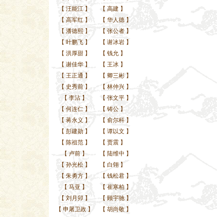
【
汪能江
】
【
高建
】
【
高军红
】
【
华人德
】
【
潘德熙
】
【
张公者
】
【
叶鹏飞
】
【
谢冰岩
】
【
洪厚甜
】
【
钱允
】
【
谢佳华
】
【
王冰
】
【
王正通
】
【
卿三彬
】
【
史秀前
】
【
林仲兴
】
【
李沾
】
【
张文平
】
【
何连仁
】
【
铸公
】
【
蒋永义
】
【
俞尔科
】
【
彭建勋
】
【
谭以文
】
【
陈祖范
】
【
贾震
】
【
卢前
】
【
陆维中
】
【
孙光松
】
【
白翎
】
【
朱勇方
】
【
钱松君
】
【
马亚
】
【
崔寒柏
】
【
刘月卯
】
【
顾宇驰
】
【
申屠卫政
】
【
胡尚敬
】