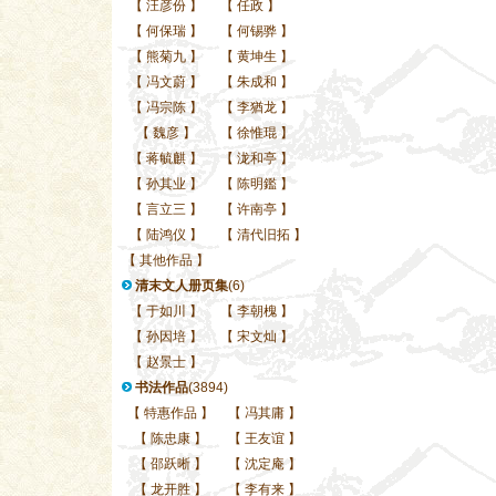
【
汪彦份
】
【
任政
】
【
何保瑞
】
【
何锡骅
】
【
熊菊九
】
【
黄坤生
】
【
冯文蔚
】
【
朱成和
】
【
冯宗陈
】
【
李猶龙
】
【
魏彦
】
【
徐惟琨
】
【
蒋毓麒
】
【
泷和亭
】
【
孙其业
】
【
陈明鑑
】
【
言立三
】
【
许南亭
】
【
陆鸿仪
】
【
清代旧拓
】
【
其他作品
】
清末文人册页集
(6)
【
于如川
】
【
李朝槐
】
【
孙因培
】
【
宋文灿
】
【
赵景士
】
书法作品
(3894)
【
特惠作品
】
【
冯其庸
】
【
陈忠康
】
【
王友谊
】
【
邵跃晰
】
【
沈定庵
】
【
龙开胜
】
【
李有来
】