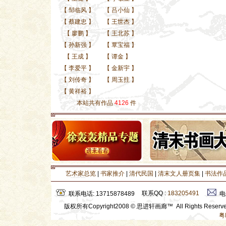
【
邹临风
】
【
吕小仙
】
【
蔡建忠
】
【
王世杰
】
【
廖鹏
】
【
王北苏
】
【
孙新强
】
【
覃宝福
】
【
王成
】
【
谭金
】
【
李爱平
】
【
金新宇
】
【
刘传奇
】
【
周玉拄
】
【
黄祥裕
】
本站共有作品
4126
件
艺术家总览
|
书家推介
|
清代民国
|
清末文人册页集
|
书法作
联系QQ :
183205491
联系电话: 13715878489
电
版权所有Copyright2008 © 思进轩画廊™ All Rights Rese
粤