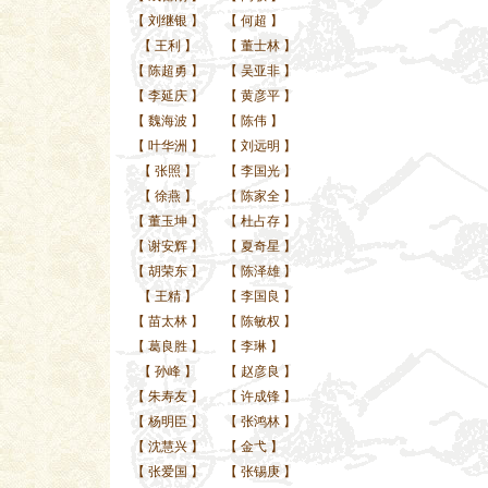
【
刘继银
】
【
何超
】
【
王利
】
【
董士林
】
【
陈超勇
】
【
吴亚非
】
【
李延庆
】
【
黄彦平
】
【
魏海波
】
【
陈伟
】
【
叶华洲
】
【
刘远明
】
【
张照
】
【
李国光
】
【
徐燕
】
【
陈家全
】
【
董玉坤
】
【
杜占存
】
【
谢安辉
】
【
夏奇星
】
【
胡荣东
】
【
陈泽雄
】
【
王精
】
【
李国良
】
【
苗太林
】
【
陈敏权
】
【
葛良胜
】
【
李琳
】
【
孙峰
】
【
赵彦良
】
【
朱寿友
】
【
许成锋
】
【
杨明臣
】
【
张鸿林
】
【
沈慧兴
】
【
金弋
】
【
张爱国
】
【
张锡庚
】