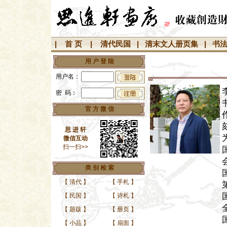
|
首 页
|
清代民国
|
清末文人册页集
|
书
用 户 登 陆
用户名：
密 码：
官 方 微 信
思 进 轩
微信互动
扫一扫>>
类 别 检 索
【
清代
】
【
手札
】
【
民国
】
【
诗札
】
【
题跋
】
【
册页
】
【
小品
】
【
扇面
】