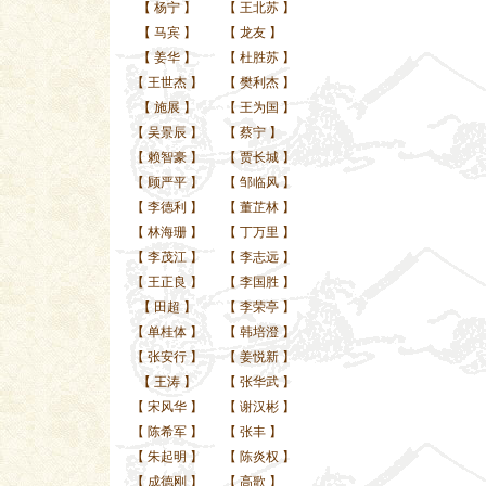
【
杨宁
】
【
王北苏
】
【
马宾
】
【
龙友
】
【
姜华
】
【
杜胜苏
】
【
王世杰
】
【
樊利杰
】
【
施展
】
【
王为国
】
【
吴景辰
】
【
蔡宁
】
【
赖智豪
】
【
贾长城
】
【
顾严平
】
【
邹临风
】
【
李德利
】
【
董芷林
】
【
林海珊
】
【
丁万里
】
【
李茂江
】
【
李志远
】
【
王正良
】
【
李国胜
】
【
田超
】
【
李荣亭
】
【
单桂体
】
【
韩培澄
】
【
张安行
】
【
姜悦新
】
【
王涛
】
【
张华武
】
【
宋风华
】
【
谢汉彬
】
【
陈希军
】
【
张丰
】
【
朱起明
】
【
陈炎权
】
【
成德刚
】
【
高歌
】