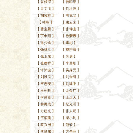
【
翁伏深
】
【
曾印泉
】
【
肖文飞
】
【
刘洪洋
】
【
胡紫桂
】
【
韦克义
】
【
林峰
】
【
唐云来
】
【
曹宝麟
】
【
张坤山
】
【
丁申阳
】
【
徐轰轰
】
【
谢少承
】
【
李彬
】
【
钱林江
】
【
费声骞
】
【
张卫东
】
【
吴勇
】
【
张建祥
】
【
李勇刚
】
【
许沛波
】
【
吴身元
】
【
刘胜民
】
【
刘金凯
】
【
王志安
】
【
刘建中
】
【
王朝晖
】
【
栾金广
】
【
何昌贵
】
【
王运天
】
【
林再成
】
【
纪光明
】
【
方建光
】
【
张东明
】
【
王炳建
】
【
梁小钧
】
【
蔡兴洲
】
【
范硕
】
【
李良东
】
【
方圣旺
】