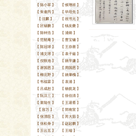
【
陈小翠
】
【
侯增祥
】
【
朱逢丙
】
【
毕培先
】
【
沈麟
】
【
祝书元
】
【
区锡鹏
】
【
钱友夔
】
【
陈钟浩
】
【
浦炳
】
【
范韧庵
】
【
曹宝镛
】
【
陈冠球
】
【
王存善
】
【
浦文球
】
【
袁子嶷
】
【
倪轶池
】
【
姚学濂
】
【
谢国恩
】
【
周国恩
】
【
柳北野
】
【
姚肇槐
】
【
韦福霖
】
【
袁浦
】
【
吕成恕
】
【
杨犹龙
】
【
阮汉三
】
【
徐伯清
】
【
童陆生
】
【
王退斋
】
【
容万
】
【
郑南宣
】
【
张渭臣
】
【
芮大荪
】
【
张松身
】
【
赵起鹏
】
【
王云五
】
【
王端
】