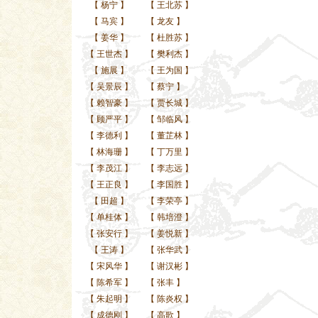
【
杨宁
】
【
王北苏
】
【
马宾
】
【
龙友
】
【
姜华
】
【
杜胜苏
】
【
王世杰
】
【
樊利杰
】
【
施展
】
【
王为国
】
【
吴景辰
】
【
蔡宁
】
【
赖智豪
】
【
贾长城
】
【
顾严平
】
【
邹临风
】
【
李德利
】
【
董芷林
】
【
林海珊
】
【
丁万里
】
【
李茂江
】
【
李志远
】
【
王正良
】
【
李国胜
】
【
田超
】
【
李荣亭
】
【
单桂体
】
【
韩培澄
】
【
张安行
】
【
姜悦新
】
【
王涛
】
【
张华武
】
【
宋风华
】
【
谢汉彬
】
【
陈希军
】
【
张丰
】
【
朱起明
】
【
陈炎权
】
【
成德刚
】
【
高歌
】