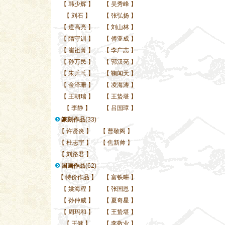
【
韩少辉
】
【
吴秀峰
】
【
刘石
】
【
张弘扬
】
【
遆高亮
】
【
刘山林
】
【
隋守训
】
【
傅亚成
】
【
崔祖菁
】
【
李广志
】
【
孙万民
】
【
郭汉亮
】
【
朱乒乓
】
【
鞠闻天
】
【
金泽珊
】
【
凌海涛
】
【
王朝瑞
】
【
王蛰堪
】
【
李静
】
【
吕国璋
】
篆刻作品
(33)
【
许贤炎
】
【
曹敬阁
】
【
杜志宇
】
【
焦新帅
】
【
刘路君
】
国画作品
(62)
【
特价作品
】
【
富铁畊
】
【
姚海程
】
【
张国恩
】
【
孙仲威
】
【
夏奇星
】
【
周玛和
】
【
王蛰堪
】
【
王健
】
【
李敬业
】