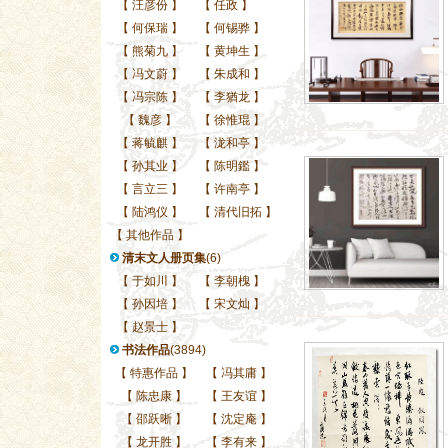
【
汪彦份
】
【
任政
】
【
何保瑞
】
【
何锡骅
】
【
熊菊九
】
【
黄坤生
】
【
冯文蔚
】
【
朱成和
】
【
冯宗陈
】
【
李猶龙
】
【
魏彦
】
【
徐惟琨
】
【
蒋毓麒
】
【
泷和亭
】
【
孙其业
】
【
陈明鑑
】
【
言立三
】
【
许南亭
】
【
陆鸿仪
】
【
清代旧拓
】
【
其他作品
】
清末文人册页集
(6)
【
于如川
】
【
李朝槐
】
【
孙因培
】
【
宋文灿
】
【
赵景士
】
书法作品
(3894)
【
特惠作品
】
【
冯其庸
】
【
陈忠康
】
【
王友谊
】
【
邵跃晰
】
【
沈定庵
】
【
龙开胜
】
【
李有来
】