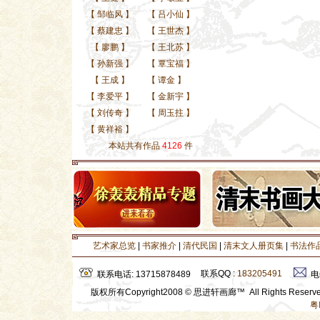
【
邹临风
】
【
吕小仙
】
【
蔡建忠
】
【
王世杰
】
【
廖鹏
】
【
王北苏
】
【
孙新强
】
【
覃宝福
】
【
王成
】
【
谭金
】
【
李爱平
】
【
金新宇
】
【
刘传奇
】
【
周玉拄
】
【
黄祥裕
】
本站共有作品
4126
件
艺术家总览
|
书家推介
|
清代民国
|
清末文人册页集
|
书法作
联系QQ :
183205491
联系电话: 13715878489
电
版权所有Copyright2008 © 思进轩画廊™ All Rights Rese
粤