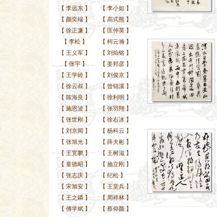
【
李远东
】
【
李小如
】
【
颜奕端
】
【
高式熊
】
【
徐正濂
】
【
匡仲英
】
【
李松
】
【
柯云瀚
】
【
王义军
】
【
刘灿铭
】
【
张宇
】
【
姜邦彦
】
【
王学岭
】
【
刘俊京
】
【
徐云叔
】
【
曾锦溪
】
【
陈海良
】
【
徐利明
】
【
施恩波
】
【
张羽翔
】
【
张世刚
】
【
徐右冰
】
【
刘京闻
】
【
杨科云
】
【
张旭光
】
【
薛夫彬
】
【
王宽鹏
】
【
王树滋
】
【
童德昭
】
【
施立刚
】
【
张志庆
】
【
纪松
】
【
宋旭安
】
【
王堂兵
】
【
王之鏻
】
【
周祥林
】
【
傅学斌
】
【
蔡仰颜
】