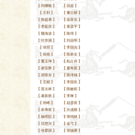
【
刘继银
】
【
何超
】
【
王利
】
【
董士林
】
【
陈超勇
】
【
吴亚非
】
【
李延庆
】
【
黄彦平
】
【
魏海波
】
【
陈伟
】
【
叶华洲
】
【
刘远明
】
【
张照
】
【
李国光
】
【
徐燕
】
【
陈家全
】
【
董玉坤
】
【
杜占存
】
【
谢安辉
】
【
夏奇星
】
【
胡荣东
】
【
陈泽雄
】
【
王精
】
【
李国良
】
【
苗太林
】
【
陈敏权
】
【
葛良胜
】
【
李琳
】
【
孙峰
】
【
赵彦良
】
【
朱寿友
】
【
许成锋
】
【
杨明臣
】
【
张鸿林
】
【
沈慧兴
】
【
金弋
】
【
张爱国
】
【
张锡庚
】