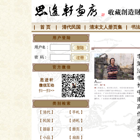
|
首 页
|
清代民国
|
清末文人册页集
|
书
用 户 登 陆
用户名：
密 码：
官 方 微 信
思 进 轩
微信互动
扫一扫>>
类 别 检 索
【
清代
】
【
手札
】
【
民国
】
【
诗札
】
【
题跋
】
【
册页
】
【
小品
】
【
扇面
】