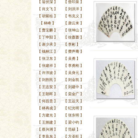
【
翁伏深
】
【
曾印泉
】
【
肖文飞
】
【
刘洪洋
】
【
胡紫桂
】
【
韦克义
】
【
林峰
】
【
唐云来
】
【
曹宝麟
】
【
张坤山
】
【
丁申阳
】
【
徐轰轰
】
【
谢少承
】
【
李彬
】
【
钱林江
】
【
费声骞
】
【
张卫东
】
【
吴勇
】
【
张建祥
】
【
李勇刚
】
【
许沛波
】
【
吴身元
】
【
刘胜民
】
【
刘金凯
】
【
王志安
】
【
刘建中
】
【
王朝晖
】
【
栾金广
】
【
何昌贵
】
【
王运天
】
【
林再成
】
【
纪光明
】
【
方建光
】
【
张东明
】
【
王炳建
】
【
梁小钧
】
【
蔡兴洲
】
【
范硕
】
【
李良东
】
【
方圣旺
】