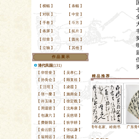
【
横幅
】
【
条幅
】
【
对联
】
【
中堂
】
【
手卷
】
【
斗方
】
【
条屏
】
【
拓片
】
【
印章
】
【
圆光
】
【
立轴
】
【
其他
】
作 品 展 示
清代民国
(131)
【
华世奎
】
【
吴孝仁
】
精 品 推 荐
【
孙奂仑
】
【
顾复祖
】
【
汪琯
】
【
凌霞
】
【
张一麐
】
【
施南金
】
【
许玉瑑
】
【
徐定戡
】
【
周退密
】
【
沈寿康
】
【
包谦六
】
【
吴慈堪
】
【
费新我
】
【
狄学耕
】
、岭南书
广东青年名家、岭南书
广东青年名家、岭南书
广东青年名家、岭
【
俞云阶
】
【
张以谦
】
【
翁闿运
】
【
顾缄
】