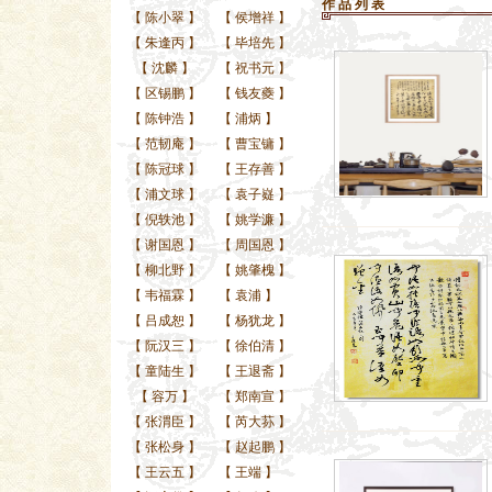
作 品 列 表
【
陈小翠
】
【
侯增祥
】
【
朱逢丙
】
【
毕培先
】
【
沈麟
】
【
祝书元
】
【
区锡鹏
】
【
钱友夔
】
【
陈钟浩
】
【
浦炳
】
【
范韧庵
】
【
曹宝镛
】
【
陈冠球
】
【
王存善
】
【
浦文球
】
【
袁子嶷
】
【
倪轶池
】
【
姚学濂
】
【
谢国恩
】
【
周国恩
】
【
柳北野
】
【
姚肇槐
】
【
韦福霖
】
【
袁浦
】
【
吕成恕
】
【
杨犹龙
】
【
阮汉三
】
【
徐伯清
】
【
童陆生
】
【
王退斋
】
【
容万
】
【
郑南宣
】
【
张渭臣
】
【
芮大荪
】
【
张松身
】
【
赵起鹏
】
【
王云五
】
【
王端
】