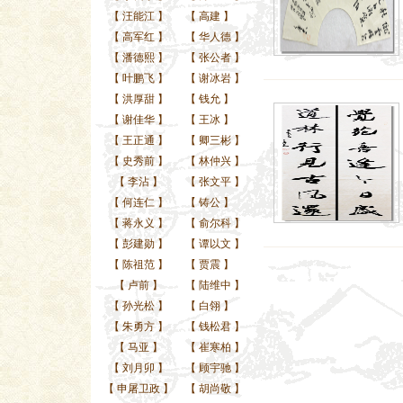
【
汪能江
】
【
高建
】
【
高军红
】
【
华人德
】
【
潘德熙
】
【
张公者
】
【
叶鹏飞
】
【
谢冰岩
】
【
洪厚甜
】
【
钱允
】
【
谢佳华
】
【
王冰
】
【
王正通
】
【
卿三彬
】
【
史秀前
】
【
林仲兴
】
【
李沾
】
【
张文平
】
【
何连仁
】
【
铸公
】
【
蒋永义
】
【
俞尔科
】
【
彭建勋
】
【
谭以文
】
【
陈祖范
】
【
贾震
】
【
卢前
】
【
陆维中
】
【
孙光松
】
【
白翎
】
【
朱勇方
】
【
钱松君
】
【
马亚
】
【
崔寒柏
】
【
刘月卯
】
【
顾宇驰
】
【
申屠卫政
】
【
胡尚敬
】