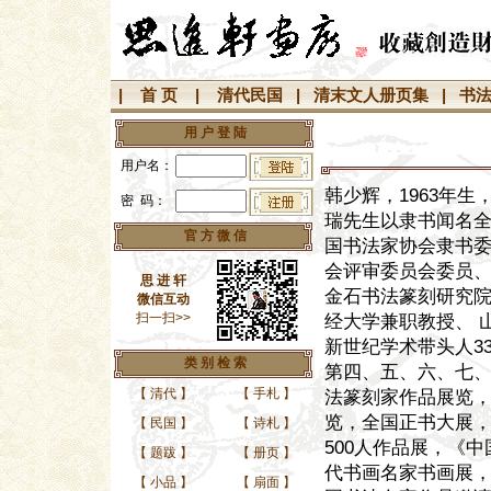
|
首 页
|
清代民国
|
清末文人册页集
|
书
用 户 登 陆
用户名：
韩少辉，1963年生
密 码：
瑞先生以隶书闻名全
官 方 微 信
国书法家协会隶书委
会评审委员会委员、
思 进 轩
金石书法篆刻研究院
微信互动
扫一扫>>
经大学兼职教授、 
新世纪学术带头人3
类 别 检 索
第四、五、六、七
【
清代
】
【
手札
】
法篆刻家作品展览，
览，全国正书大展
【
民国
】
【
诗札
】
500人作品展，《中
【
题跋
】
【
册页
】
代书画名家书画展
【
小品
】
【
扇面
】