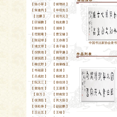
精 品 推 荐
【
陈小翠
】
【
侯增祥
】
【
朱逢丙
】
【
毕培先
】
【
沈麟
】
【
祝书元
】
【
区锡鹏
】
【
钱友夔
】
【
陈钟浩
】
【
浦炳
】
【
范韧庵
】
【
曹宝镛
】
【
陈冠球
】
【
王存善
】
中国书法家协会隶书委
中国书法家协会隶书委
【
浦文球
】
【
袁子嶷
】
【
倪轶池
】
【
姚学濂
】
作 品 列 表
【
谢国恩
】
【
周国恩
】
【
柳北野
】
【
姚肇槐
】
【
韦福霖
】
【
袁浦
】
【
吕成恕
】
【
杨犹龙
】
【
阮汉三
】
【
徐伯清
】
【
童陆生
】
【
王退斋
】
【
容万
】
【
郑南宣
】
【
张渭臣
】
【
芮大荪
】
【
张松身
】
【
赵起鹏
】
【
王云五
】
【
王端
】