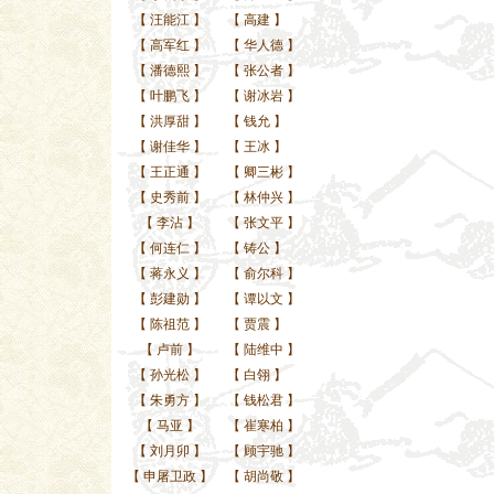
【
汪能江
】
【
高建
】
【
高军红
】
【
华人德
】
【
潘德熙
】
【
张公者
】
【
叶鹏飞
】
【
谢冰岩
】
【
洪厚甜
】
【
钱允
】
【
谢佳华
】
【
王冰
】
【
王正通
】
【
卿三彬
】
【
史秀前
】
【
林仲兴
】
【
李沾
】
【
张文平
】
【
何连仁
】
【
铸公
】
【
蒋永义
】
【
俞尔科
】
【
彭建勋
】
【
谭以文
】
【
陈祖范
】
【
贾震
】
【
卢前
】
【
陆维中
】
【
孙光松
】
【
白翎
】
【
朱勇方
】
【
钱松君
】
【
马亚
】
【
崔寒柏
】
【
刘月卯
】
【
顾宇驰
】
【
申屠卫政
】
【
胡尚敬
】