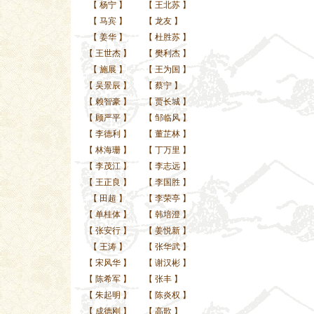
【
杨宁
】
【
王北苏
】
【
马宾
】
【
龙友
】
【
姜华
】
【
杜胜苏
】
【
王世杰
】
【
樊利杰
】
【
施展
】
【
王为国
】
【
吴景辰
】
【
蔡宁
】
【
赖智豪
】
【
贾长城
】
【
顾严平
】
【
邹临风
】
【
李德利
】
【
董芷林
】
【
林海珊
】
【
丁万里
】
【
李茂江
】
【
李志远
】
【
王正良
】
【
李国胜
】
【
田超
】
【
李荣亭
】
【
单桂体
】
【
韩培澄
】
【
张安行
】
【
姜悦新
】
【
王涛
】
【
张华武
】
【
宋风华
】
【
谢汉彬
】
【
陈希军
】
【
张丰
】
【
朱起明
】
【
陈炎权
】
【
成德刚
】
【
高歌
】