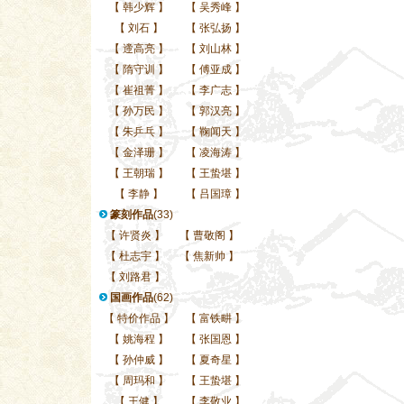
【
韩少辉
】
【
吴秀峰
】
【
刘石
】
【
张弘扬
】
【
遆高亮
】
【
刘山林
】
【
隋守训
】
【
傅亚成
】
【
崔祖菁
】
【
李广志
】
【
孙万民
】
【
郭汉亮
】
【
朱乒乓
】
【
鞠闻天
】
【
金泽珊
】
【
凌海涛
】
【
王朝瑞
】
【
王蛰堪
】
【
李静
】
【
吕国璋
】
篆刻作品
(33)
【
许贤炎
】
【
曹敬阁
】
【
杜志宇
】
【
焦新帅
】
【
刘路君
】
国画作品
(62)
【
特价作品
】
【
富铁畊
】
【
姚海程
】
【
张国恩
】
【
孙仲威
】
【
夏奇星
】
【
周玛和
】
【
王蛰堪
】
【
王健
】
【
李敬业
】