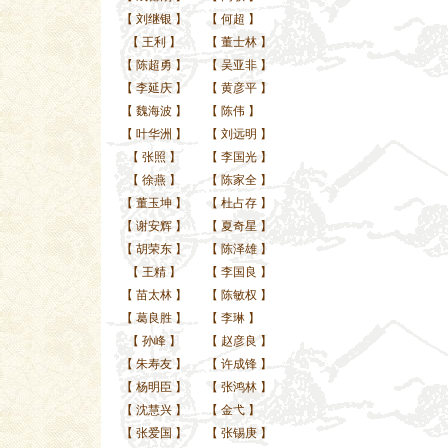
【
刘继银
】
【
何超
】
【
王利
】
【
董士林
】
【
陈超勇
】
【
吴亚非
】
【
李延庆
】
【
黄彦平
】
【
魏海波
】
【
陈伟
】
【
叶华洲
】
【
刘远明
】
【
张照
】
【
李国光
】
【
徐燕
】
【
陈家全
】
【
董玉坤
】
【
杜占存
】
【
谢安辉
】
【
夏奇星
】
【
胡荣东
】
【
陈泽雄
】
【
王精
】
【
李国良
】
【
苗太林
】
【
陈敏权
】
【
葛良胜
】
【
李琳
】
【
孙峰
】
【
赵彦良
】
【
朱寿友
】
【
许成锋
】
【
杨明臣
】
【
张鸿林
】
【
沈慧兴
】
【
金弋
】
【
张爱国
】
【
张锡庚
】