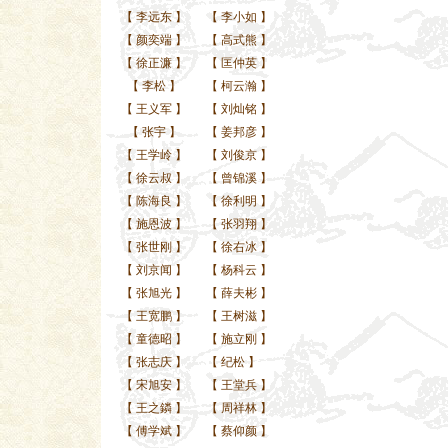
【
李远东
】
【
李小如
】
【
颜奕端
】
【
高式熊
】
【
徐正濂
】
【
匡仲英
】
【
李松
】
【
柯云瀚
】
【
王义军
】
【
刘灿铭
】
【
张宇
】
【
姜邦彦
】
【
王学岭
】
【
刘俊京
】
【
徐云叔
】
【
曾锦溪
】
【
陈海良
】
【
徐利明
】
【
施恩波
】
【
张羽翔
】
【
张世刚
】
【
徐右冰
】
【
刘京闻
】
【
杨科云
】
【
张旭光
】
【
薛夫彬
】
【
王宽鹏
】
【
王树滋
】
【
童德昭
】
【
施立刚
】
【
张志庆
】
【
纪松
】
【
宋旭安
】
【
王堂兵
】
【
王之鏻
】
【
周祥林
】
【
傅学斌
】
【
蔡仰颜
】