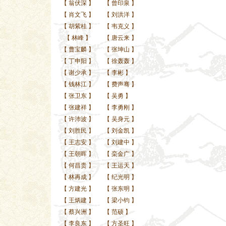
【
翁伏深
】
【
曾印泉
】
【
肖文飞
】
【
刘洪洋
】
【
胡紫桂
】
【
韦克义
】
【
林峰
】
【
唐云来
】
【
曹宝麟
】
【
张坤山
】
【
丁申阳
】
【
徐轰轰
】
【
谢少承
】
【
李彬
】
【
钱林江
】
【
费声骞
】
【
张卫东
】
【
吴勇
】
【
张建祥
】
【
李勇刚
】
【
许沛波
】
【
吴身元
】
【
刘胜民
】
【
刘金凯
】
【
王志安
】
【
刘建中
】
【
王朝晖
】
【
栾金广
】
【
何昌贵
】
【
王运天
】
【
林再成
】
【
纪光明
】
【
方建光
】
【
张东明
】
【
王炳建
】
【
梁小钧
】
【
蔡兴洲
】
【
范硕
】
【
李良东
】
【
方圣旺
】