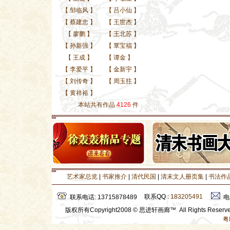
【
邹临风
】
【
吕小仙
】
【
蔡建忠
】
【
王世杰
】
【
廖鹏
】
【
王北苏
】
【
孙新强
】
【
覃宝福
】
【
王成
】
【
谭金
】
【
李爱平
】
【
金新宇
】
【
刘传奇
】
【
周玉拄
】
【
黄祥裕
】
本站共有作品
4126
件
艺术家总览
|
书家推介
|
清代民国
|
清末文人册页集
|
书法作
联系QQ :
183205491
联系电话: 13715878489
电
版权所有Copyright2008 © 思进轩画廊™ All Rights Rese
粤