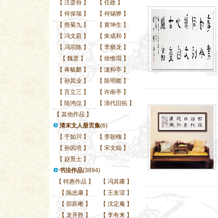
【
汪彦份
】
【
任政
】
【
何保瑞
】
【
何锡骅
】
【
熊菊九
】
【
黄坤生
】
【
冯文蔚
】
【
朱成和
】
【
冯宗陈
】
【
李猶龙
】
【
魏彦
】
【
徐惟琨
】
【
蒋毓麒
】
【
泷和亭
】
【
孙其业
】
【
陈明鑑
】
【
言立三
】
【
许南亭
】
【
陆鸿仪
】
【
清代旧拓
】
【
其他作品
】
清末文人册页集
(6)
【
于如川
】
【
李朝槐
】
【
孙因培
】
【
宋文灿
】
【
赵景士
】
书法作品
(3894)
【
特惠作品
】
【
冯其庸
】
【
陈忠康
】
【
王友谊
】
【
邵跃晰
】
【
沈定庵
】
【
龙开胜
】
【
李有来
】