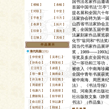
国书法名家作品邀请
【
横幅
】
【
条幅
】
首届中国书法“兰亭
【
对联
】
【
中堂
】
提名展和全国六十年
【
手卷
】
【
斗方
】
法家协会聘为第一届
山西省书法家协会主
【
条屏
】
【
拓片
】
奖，全国第五届中
【
印章
】
【
圆光
】
法篆刻家作品展览
【
立轴
】
【
其他
】
化节“翁同和”书法
作 品 展 示
国当代书家作品展评
清代民国
(131)
奖，1989——1
【
华世奎
】
【
吴孝仁
】
等奖及多次全国书法
【
孙奂仑
】
【
顾复祖
】
记一等功和三等功，
【
汪琯
】
【
凌霞
】
被收入《中南海珍
【
张一麐
】
【
施南金
】
全国中青年书展获
【
许玉瑑
】
【
徐定戡
】
被中南海、周恩来
【
周退密
】
【
沈寿康
】
法》、《书法导报
【
包谦六
】
【
吴慈堪
】
绍。河南美术出版社
【
费新我
】
【
狄学耕
】
社出版散文集《静里
【
俞云阶
】
【
张以谦
】
书法》（作品集）
【
翁闿运
】
【
顾缄
】