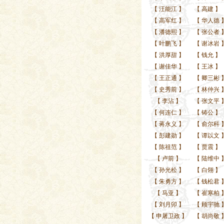
【
汪能江
】
【
高建
】
【
高军红
】
【
华人德
【
潘德熙
】
【
张公者
【
叶鹏飞
】
【
谢冰岩
【
洪厚甜
】
【
钱允
】
【
谢佳华
】
【
王冰
】
【
王正通
】
【
卿三彬
【
史秀前
】
【
林仲兴
【
李沾
】
【
张文平
【
何连仁
】
【
铸公
】
【
蒋永义
】
【
俞尔科
【
彭建勋
】
【
谭以文
【
陈祖范
】
【
贾震
】
【
卢前
】
【
陆维中
【
孙光松
】
【
白翎
】
【
朱勇方
】
【
钱松君
【
马亚
】
【
崔寒柏
【
刘月卯
】
【
顾宇驰
【
申屠卫政
】
【
胡尚敬