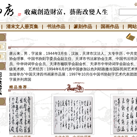
|
清末文人册页集
|
书法作品
|
篆刻作品
|
国画作品
|
网站
唐云来，男，字浚泉，1944年3月生，汉族，天津市汉沽人。大专学历，中共
协会理事、中国书协刻字委员会副主任、天津市书法家协会主席、中国书法培
员、中华诗词学会会员、天津市楹联学会副会长、天津市中华诗词学会副会长
级美术师。 艺术经历：1994年6月代表中国参加以色列耶路撒冷国际民间艺术博
加坡举办”中国天津四书画家作品展；1997年10月任中国书协刻字艺术代表团
字展并列席国
精 品 推 荐
】
】
】
】