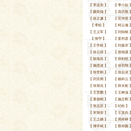
【
李远东
】
【
李小如
【
颜奕端
】
【
高式熊
【
徐正濂
】
【
匡仲英
【
李松
】
【
柯云瀚
【
王义军
】
【
刘灿铭
【
张宇
】
【
姜邦彦
【
王学岭
】
【
刘俊京
【
徐云叔
】
【
曾锦溪
【
陈海良
】
【
徐利明
【
施恩波
】
【
张羽翔
【
张世刚
】
【
徐右冰
【
刘京闻
】
【
杨科云
【
张旭光
】
【
薛夫彬
【
王宽鹏
】
【
王树滋
【
童德昭
】
【
施立刚
【
张志庆
】
【
纪松
】
【
宋旭安
】
【
王堂兵
【
王之鏻
】
【
周祥林
【
傅学斌
】
【
蔡仰颜