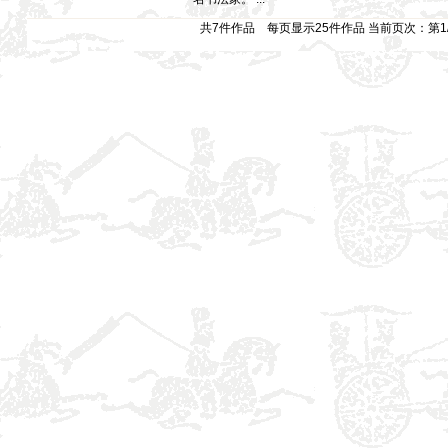
】
共7件作品 每页显示25件作品 当前页次：第
】
】
】
】
】
】
】
】
】
】
】
】
】
】
】
】
】