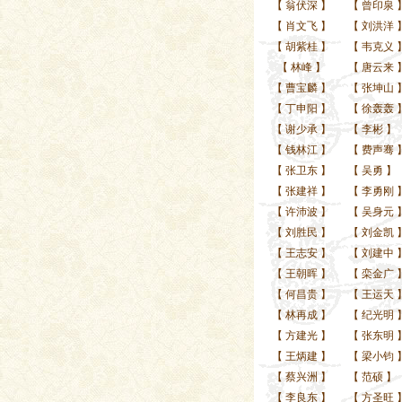
【
翁伏深
】
【
曾印泉
【
肖文飞
】
【
刘洪洋
【
胡紫桂
】
【
韦克义
【
林峰
】
【
唐云来
【
曹宝麟
】
【
张坤山
【
丁申阳
】
【
徐轰轰
【
谢少承
】
【
李彬
】
【
钱林江
】
【
费声骞
【
张卫东
】
【
吴勇
】
【
张建祥
】
【
李勇刚
【
许沛波
】
【
吴身元
【
刘胜民
】
【
刘金凯
【
王志安
】
【
刘建中
【
王朝晖
】
【
栾金广
【
何昌贵
】
【
王运天
【
林再成
】
【
纪光明
【
方建光
】
【
张东明
【
王炳建
】
【
梁小钧
【
蔡兴洲
】
【
范硕
】
【
李良东
】
【
方圣旺