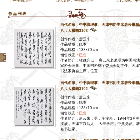
中书协理事
当代名家、中书协理事
当代名家、中书协理事
】
作 品 列 表
】
】
当代名家、中书协理事、天津书协主席唐云来精
八尺大横幅3103
】
创作作者：唐云来
】
作品材质：纸本
】
作品规格：138x70 cm
销售状态：
已售
作者简介：收藏亮点： 唐云来老师现为中国书法
家协会理事、中国书协刻字委员会副主任、天津
书法家协会主席，位置...
当代名家、中书协理事、天津书协主席唐云来精
八尺大横幅3102
创作作者：唐云来
作品材质：纸本
作品规格：138x70 cm
销售状态：
已售
作者简介：唐云来，男，字浚泉， 1944年3月
汉族，天津市汉沽人。 大专学历，中共党员。著
名书法家。 ...