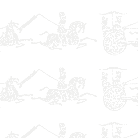
】
】
】
】
】
】
】
】
】
】
】
】
】
】
】
】
】