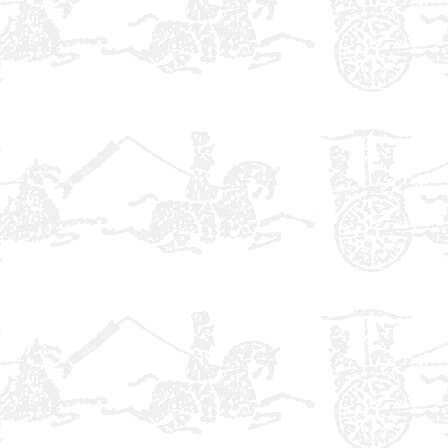
】
】
】
】
】
】
】
】
】
】
】
】
】