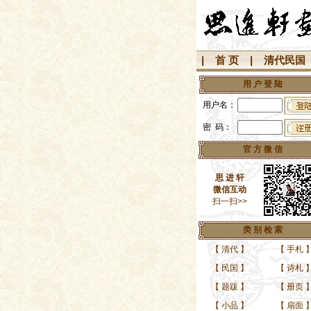
|
首 页
|
清代民国
用 户 登 陆
用户名：
密 码：
官 方 微 信
思 进 轩
微信互动
扫一扫>>
类 别 检 索
【
清代
】
【
手札
【
民国
】
【
诗札
【
题跋
】
【
册页
【
小品
】
【
扇面