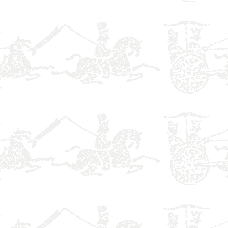
】
】
】
】
】
】
】
】
】
】
】
】
】
】
】
】