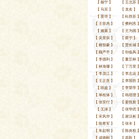
【
杨宁
】
【
王北苏
【
马宾
】
【
龙友
】
【
姜华
】
【
杜胜苏
【
王世杰
】
【
樊利杰
【
施展
】
【
王为国
【
吴景辰
】
【
蔡宁
】
【
赖智豪
】
【
贾长城
【
顾严平
】
【
邹临风
【
李德利
】
【
董芷林
【
林海珊
】
【
丁万里
【
李茂江
】
【
李志远
【
王正良
】
【
李国胜
【
田超
】
【
李荣亭
【
单桂体
】
【
韩培澄
【
张安行
】
【
姜悦新
【
王涛
】
【
张华武
【
宋风华
】
【
谢汉彬
【
陈希军
】
【
张丰
】
【
朱起明
】
【
陈炎权
【
成德刚
】
【
高歌
】