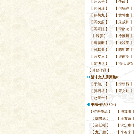
【
汪彦份
】
【
任政
】
【
何保瑞
】
【
何锡骅
】
【
熊菊九
】
【
黄坤生
】
【
冯文蔚
】
【
朱成和
】
【
冯宗陈
】
【
李猶龙
】
【
魏彦
】
【
徐惟琨
】
【
蒋毓麒
】
【
泷和亭
】
【
孙其业
】
【
陈明鑑
】
【
言立三
】
【
许南亭
】
【
陆鸿仪
】
【
清代旧拓
【
其他作品
】
清末文人册页集
(6)
【
于如川
】
【
李朝槐
】
【
孙因培
】
【
宋文灿
】
【
赵景士
】
书法作品
(3894)
【
特惠作品
】
【
冯其庸
【
陈忠康
】
【
王友谊
【
邵跃晰
】
【
沈定庵
【
龙开胜
】
【
李有来