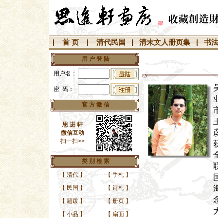
|
首 页
|
清代民国
|
清末文人册页集
|
书
用 户 登 陆
用户名：
密 码：
官 方 微 信
思 进 轩
微信互动
扫一扫>>
类 别 检 索
【
清代
】
【
手札
】
【
民国
】
【
诗札
】
【
题跋
】
【
册页
】
【
小品
】
【
扇面
】