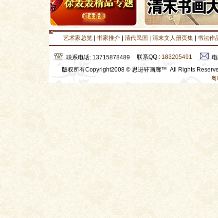
艺术家总览
|
书家推介
|
清代民国
|
清末文人册页集
|
书法作
联系QQ :
183205491
联系电话: 13715878489
电
版权所有Copyright2008 © 思进轩画廊™ All Rights Rese
粤