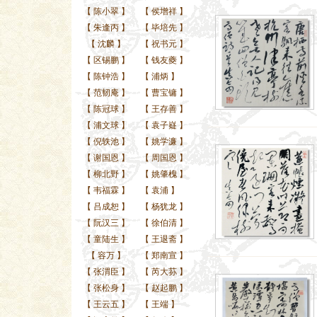
【
陈小翠
】
【
侯增祥
】
【
朱逢丙
】
【
毕培先
】
【
沈麟
】
【
祝书元
】
【
区锡鹏
】
【
钱友夔
】
【
陈钟浩
】
【
浦炳
】
【
范韧庵
】
【
曹宝镛
】
【
陈冠球
】
【
王存善
】
【
浦文球
】
【
袁子嶷
】
【
倪轶池
】
【
姚学濂
】
【
谢国恩
】
【
周国恩
】
【
柳北野
】
【
姚肇槐
】
【
韦福霖
】
【
袁浦
】
【
吕成恕
】
【
杨犹龙
】
【
阮汉三
】
【
徐伯清
】
【
童陆生
】
【
王退斋
】
【
容万
】
【
郑南宣
】
【
张渭臣
】
【
芮大荪
】
【
张松身
】
【
赵起鹏
】
【
王云五
】
【
王端
】