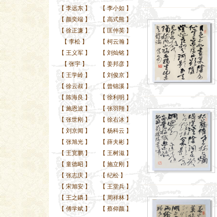
【
李远东
】
【
李小如
】
【
颜奕端
】
【
高式熊
】
【
徐正濂
】
【
匡仲英
】
【
李松
】
【
柯云瀚
】
【
王义军
】
【
刘灿铭
】
【
张宇
】
【
姜邦彦
】
【
王学岭
】
【
刘俊京
】
【
徐云叔
】
【
曾锦溪
】
【
陈海良
】
【
徐利明
】
【
施恩波
】
【
张羽翔
】
【
张世刚
】
【
徐右冰
】
【
刘京闻
】
【
杨科云
】
【
张旭光
】
【
薛夫彬
】
【
王宽鹏
】
【
王树滋
】
【
童德昭
】
【
施立刚
】
【
张志庆
】
【
纪松
】
【
宋旭安
】
【
王堂兵
】
【
王之鏻
】
【
周祥林
】
【
傅学斌
】
【
蔡仰颜
】