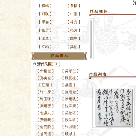
【
横幅
】
【
条幅
】
精 品 推 荐
【
对联
】
【
中堂
】
【
手卷
】
【
斗方
】
【
条屏
】
【
拓片
】
【
印章
】
【
圆光
】
【
立轴
】
【
其他
】
作 品 展 示
全国首届书法小品展最
全国首届
清代民国
(131)
【
华世奎
】
【
吴孝仁
】
作 品 列 表
【
孙奂仑
】
【
顾复祖
】
【
汪琯
】
【
凌霞
】
【
张一麐
】
【
施南金
】
【
许玉瑑
】
【
徐定戡
】
【
周退密
】
【
沈寿康
】
【
包谦六
】
【
吴慈堪
】
【
费新我
】
【
狄学耕
】
【
俞云阶
】
【
张以谦
】
【
翁闿运
】
【
顾缄
】