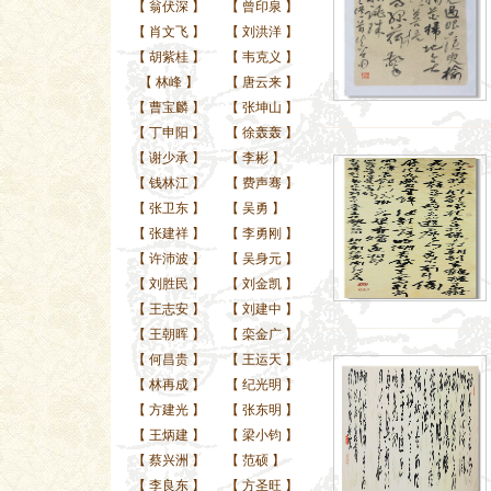
【
翁伏深
】
【
曾印泉
】
【
肖文飞
】
【
刘洪洋
】
【
胡紫桂
】
【
韦克义
】
【
林峰
】
【
唐云来
】
【
曹宝麟
】
【
张坤山
】
【
丁申阳
】
【
徐轰轰
】
【
谢少承
】
【
李彬
】
【
钱林江
】
【
费声骞
】
【
张卫东
】
【
吴勇
】
【
张建祥
】
【
李勇刚
】
【
许沛波
】
【
吴身元
】
【
刘胜民
】
【
刘金凯
】
【
王志安
】
【
刘建中
】
【
王朝晖
】
【
栾金广
】
【
何昌贵
】
【
王运天
】
【
林再成
】
【
纪光明
】
【
方建光
】
【
张东明
】
【
王炳建
】
【
梁小钧
】
【
蔡兴洲
】
【
范硕
】
【
李良东
】
【
方圣旺
】