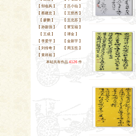
【
邹临风
】
【
吕小仙
】
【
蔡建忠
】
【
王世杰
】
【
廖鹏
】
【
王北苏
】
【
孙新强
】
【
覃宝福
】
【
王成
】
【
谭金
】
【
李爱平
】
【
金新宇
】
【
刘传奇
】
【
周玉拄
】
【
黄祥裕
】
本站共有作品
4126
件