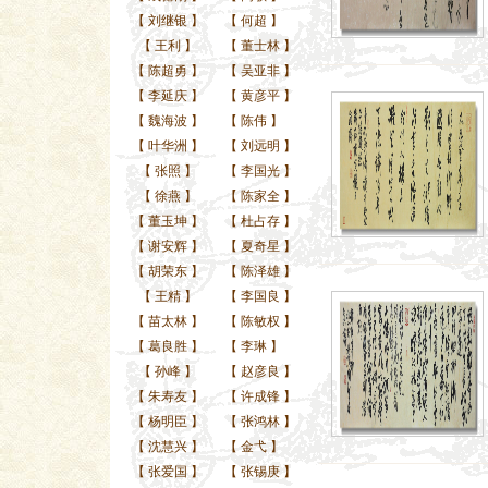
【
刘继银
】
【
何超
】
【
王利
】
【
董士林
】
【
陈超勇
】
【
吴亚非
】
【
李延庆
】
【
黄彦平
】
【
魏海波
】
【
陈伟
】
【
叶华洲
】
【
刘远明
】
【
张照
】
【
李国光
】
【
徐燕
】
【
陈家全
】
【
董玉坤
】
【
杜占存
】
【
谢安辉
】
【
夏奇星
】
【
胡荣东
】
【
陈泽雄
】
【
王精
】
【
李国良
】
【
苗太林
】
【
陈敏权
】
【
葛良胜
】
【
李琳
】
【
孙峰
】
【
赵彦良
】
【
朱寿友
】
【
许成锋
】
【
杨明臣
】
【
张鸿林
】
【
沈慧兴
】
【
金弋
】
【
张爱国
】
【
张锡庚
】