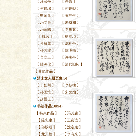
【
汪彦份
】
【
任政
】
【
何保瑞
】
【
何锡骅
】
【
熊菊九
】
【
黄坤生
】
【
冯文蔚
】
【
朱成和
】
【
冯宗陈
】
【
李猶龙
】
【
魏彦
】
【
徐惟琨
】
【
蒋毓麒
】
【
泷和亭
】
【
孙其业
】
【
陈明鑑
】
【
言立三
】
【
许南亭
】
【
陆鸿仪
】
【
清代旧拓
】
【
其他作品
】
清末文人册页集
(6)
【
于如川
】
【
李朝槐
】
【
孙因培
】
【
宋文灿
】
【
赵景士
】
书法作品
(3894)
【
特惠作品
】
【
冯其庸
】
【
陈忠康
】
【
王友谊
】
【
邵跃晰
】
【
沈定庵
】
【
龙开胜
】
【
李有来
】