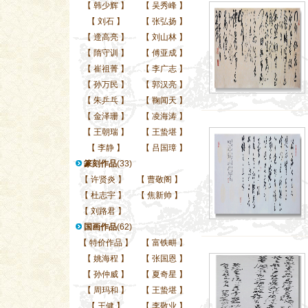
【
韩少辉
】
【
吴秀峰
】
【
刘石
】
【
张弘扬
】
【
遆高亮
】
【
刘山林
】
【
隋守训
】
【
傅亚成
】
【
崔祖菁
】
【
李广志
】
【
孙万民
】
【
郭汉亮
】
【
朱乒乓
】
【
鞠闻天
】
【
金泽珊
】
【
凌海涛
】
【
王朝瑞
】
【
王蛰堪
】
【
李静
】
【
吕国璋
】
篆刻作品
(33)
【
许贤炎
】
【
曹敬阁
】
【
杜志宇
】
【
焦新帅
】
【
刘路君
】
国画作品
(62)
【
特价作品
】
【
富铁畊
】
【
姚海程
】
【
张国恩
】
【
孙仲威
】
【
夏奇星
】
【
周玛和
】
【
王蛰堪
】
【
王健
】
【
李敬业
】