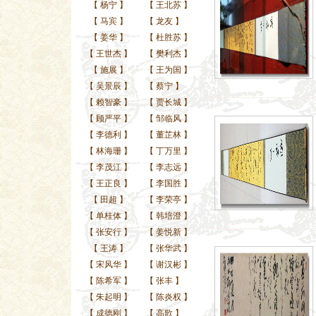
【
杨宁
】
【
王北苏
】
【
马宾
】
【
龙友
】
【
姜华
】
【
杜胜苏
】
【
王世杰
】
【
樊利杰
】
【
施展
】
【
王为国
】
【
吴景辰
】
【
蔡宁
】
【
赖智豪
】
【
贾长城
】
【
顾严平
】
【
邹临风
】
【
李德利
】
【
董芷林
】
【
林海珊
】
【
丁万里
】
【
李茂江
】
【
李志远
】
【
王正良
】
【
李国胜
】
【
田超
】
【
李荣亭
】
【
单桂体
】
【
韩培澄
】
【
张安行
】
【
姜悦新
】
【
王涛
】
【
张华武
】
【
宋风华
】
【
谢汉彬
】
【
陈希军
】
【
张丰
】
【
朱起明
】
【
陈炎权
】
【
成德刚
】
【
高歌
】