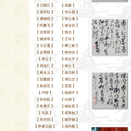
【
汪能江
】
【
高建
】
【
高军红
】
【
华人德
】
【
潘德熙
】
【
张公者
】
【
叶鹏飞
】
【
谢冰岩
】
【
洪厚甜
】
【
钱允
】
【
谢佳华
】
【
王冰
】
【
王正通
】
【
卿三彬
】
【
史秀前
】
【
林仲兴
】
【
李沾
】
【
张文平
】
【
何连仁
】
【
铸公
】
【
蒋永义
】
【
俞尔科
】
【
彭建勋
】
【
谭以文
】
【
陈祖范
】
【
贾震
】
【
卢前
】
【
陆维中
】
【
孙光松
】
【
白翎
】
【
朱勇方
】
【
钱松君
】
【
马亚
】
【
崔寒柏
】
【
刘月卯
】
【
顾宇驰
】
【
申屠卫政
】
【
胡尚敬
】