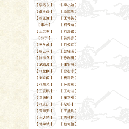
【
李远东
】
【
李小如
】
【
颜奕端
】
【
高式熊
】
【
徐正濂
】
【
匡仲英
】
【
李松
】
【
柯云瀚
】
【
王义军
】
【
刘灿铭
】
【
张宇
】
【
姜邦彦
】
【
王学岭
】
【
刘俊京
】
【
徐云叔
】
【
曾锦溪
】
【
陈海良
】
【
徐利明
】
【
施恩波
】
【
张羽翔
】
【
张世刚
】
【
徐右冰
】
【
刘京闻
】
【
杨科云
】
【
张旭光
】
【
薛夫彬
】
【
王宽鹏
】
【
王树滋
】
【
童德昭
】
【
施立刚
】
【
张志庆
】
【
纪松
】
【
宋旭安
】
【
王堂兵
】
【
王之鏻
】
【
周祥林
】
【
傅学斌
】
【
蔡仰颜
】