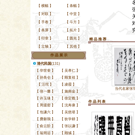
【
横幅
】
【
条幅
】
【
对联
】
【
中堂
】
【
手卷
】
【
斗方
】
【
条屏
】
【
拓片
】
【
印章
】
【
圆光
】
精 品 推 荐
【
立轴
】
【
其他
】
作 品 展 示
清代民国
(131)
【
华世奎
】
【
吴孝仁
】
【
孙奂仑
】
【
顾复祖
】
【
汪琯
】
【
凌霞
】
当代名家张羽翔精品四
当代名家张羽翔精品行
【
张一麐
】
【
施南金
】
【
许玉瑑
】
【
徐定戡
】
作 品 列 表
【
周退密
】
【
沈寿康
】
【
包谦六
】
【
吴慈堪
】
【
费新我
】
【
狄学耕
】
【
俞云阶
】
【
张以谦
】
【
翁闿运
】
【
顾缄
】