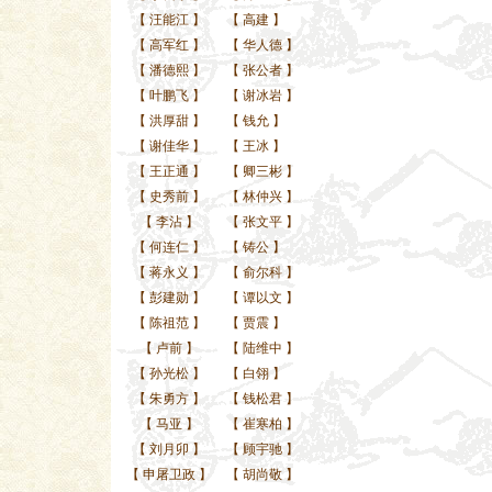
【
汪能江
】
【
高建
】
【
高军红
】
【
华人德
】
【
潘德熙
】
【
张公者
】
【
叶鹏飞
】
【
谢冰岩
】
【
洪厚甜
】
【
钱允
】
【
谢佳华
】
【
王冰
】
【
王正通
】
【
卿三彬
】
【
史秀前
】
【
林仲兴
】
【
李沾
】
【
张文平
】
【
何连仁
】
【
铸公
】
【
蒋永义
】
【
俞尔科
】
【
彭建勋
】
【
谭以文
】
【
陈祖范
】
【
贾震
】
【
卢前
】
【
陆维中
】
【
孙光松
】
【
白翎
】
【
朱勇方
】
【
钱松君
】
【
马亚
】
【
崔寒柏
】
【
刘月卯
】
【
顾宇驰
】
【
申屠卫政
】
【
胡尚敬
】