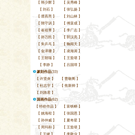
【
韩少辉
】
【
吴秀峰
】
【
刘石
】
【
张弘扬
】
【
遆高亮
】
【
刘山林
】
【
隋守训
】
【
傅亚成
】
【
崔祖菁
】
【
李广志
】
【
孙万民
】
【
郭汉亮
】
【
朱乒乓
】
【
鞠闻天
】
【
金泽珊
】
【
凌海涛
】
【
王朝瑞
】
【
王蛰堪
】
【
李静
】
【
吕国璋
】
篆刻作品
(33)
【
许贤炎
】
【
曹敬阁
】
【
杜志宇
】
【
焦新帅
】
【
刘路君
】
国画作品
(62)
【
特价作品
】
【
富铁畊
】
【
姚海程
】
【
张国恩
】
【
孙仲威
】
【
夏奇星
】
【
周玛和
】
【
王蛰堪
】
【
王健
】
【
李敬业
】