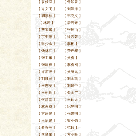
【
翁伏深
】
【
曾印泉
】
【
肖文飞
】
【
刘洪洋
】
【
胡紫桂
】
【
韦克义
】
【
林峰
】
【
唐云来
】
【
曹宝麟
】
【
张坤山
】
【
丁申阳
】
【
徐轰轰
】
【
谢少承
】
【
李彬
】
【
钱林江
】
【
费声骞
】
【
张卫东
】
【
吴勇
】
【
张建祥
】
【
李勇刚
】
【
许沛波
】
【
吴身元
】
【
刘胜民
】
【
刘金凯
】
【
王志安
】
【
刘建中
】
【
王朝晖
】
【
栾金广
】
【
何昌贵
】
【
王运天
】
【
林再成
】
【
纪光明
】
【
方建光
】
【
张东明
】
【
王炳建
】
【
梁小钧
】
【
蔡兴洲
】
【
范硕
】
【
李良东
】
【
方圣旺
】