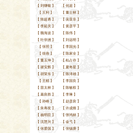
【
刘继银
】
【
何超
】
【
王利
】
【
董士林
】
【
陈超勇
】
【
吴亚非
】
【
李延庆
】
【
黄彦平
】
【
魏海波
】
【
陈伟
】
【
叶华洲
】
【
刘远明
】
【
张照
】
【
李国光
】
【
徐燕
】
【
陈家全
】
【
董玉坤
】
【
杜占存
】
【
谢安辉
】
【
夏奇星
】
【
胡荣东
】
【
陈泽雄
】
【
王精
】
【
李国良
】
【
苗太林
】
【
陈敏权
】
【
葛良胜
】
【
李琳
】
【
孙峰
】
【
赵彦良
】
【
朱寿友
】
【
许成锋
】
【
杨明臣
】
【
张鸿林
】
【
沈慧兴
】
【
金弋
】
【
张爱国
】
【
张锡庚
】