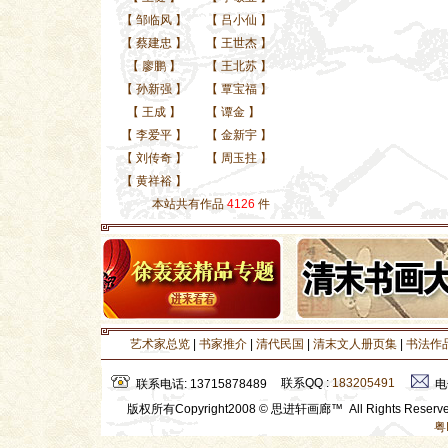
【
邹临风
】
【
吕小仙
】
【
蔡建忠
】
【
王世杰
】
【
廖鹏
】
【
王北苏
】
【
孙新强
】
【
覃宝福
】
【
王成
】
【
谭金
】
【
李爱平
】
【
金新宇
】
【
刘传奇
】
【
周玉拄
】
【
黄祥裕
】
本站共有作品
4126
件
艺术家总览
|
书家推介
|
清代民国
|
清末文人册页集
|
书法作
联系QQ :
183205491
联系电话: 13715878489
电
版权所有Copyright2008 © 思进轩画廊™ All Rights Rese
粤