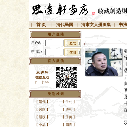
|
首 页
|
清代民国
|
清末文人册页集
|
书
用 户 登 陆
用户名：
密 码：
官 方 微 信
思 进 轩
微信互动
扫一扫>>
类 别 检 索
【
清代
】
【
手札
】
【
民国
】
【
诗札
】
【
题跋
】
【
册页
】
【
小品
】
【
扇面
】