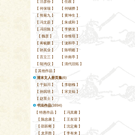
【
汪彦份
】
【
任政
】
【
何保瑞
】
【
何锡骅
】
【
熊菊九
】
【
黄坤生
】
【
冯文蔚
】
【
朱成和
】
【
冯宗陈
】
【
李猶龙
】
【
魏彦
】
【
徐惟琨
】
【
蒋毓麒
】
【
泷和亭
】
【
孙其业
】
【
陈明鑑
】
【
言立三
】
【
许南亭
】
【
陆鸿仪
】
【
清代旧拓
】
【
其他作品
】
清末文人册页集
(6)
【
于如川
】
【
李朝槐
】
【
孙因培
】
【
宋文灿
】
【
赵景士
】
书法作品
(3894)
【
特惠作品
】
【
冯其庸
】
【
陈忠康
】
【
王友谊
】
【
邵跃晰
】
【
沈定庵
】
【
龙开胜
】
【
李有来
】