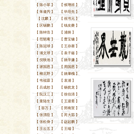
【
陈小翠
】
【
侯增祥
】
【
朱逢丙
】
【
毕培先
】
【
沈麟
】
【
祝书元
】
【
区锡鹏
】
【
钱友夔
】
【
陈钟浩
】
【
浦炳
】
【
范韧庵
】
【
曹宝镛
】
【
陈冠球
】
【
王存善
】
【
浦文球
】
【
袁子嶷
】
【
倪轶池
】
【
姚学濂
】
【
谢国恩
】
【
周国恩
】
【
柳北野
】
【
姚肇槐
】
【
韦福霖
】
【
袁浦
】
【
吕成恕
】
【
杨犹龙
】
【
阮汉三
】
【
徐伯清
】
【
童陆生
】
【
王退斋
】
【
容万
】
【
郑南宣
】
【
张渭臣
】
【
芮大荪
】
【
张松身
】
【
赵起鹏
】
【
王云五
】
【
王端
】