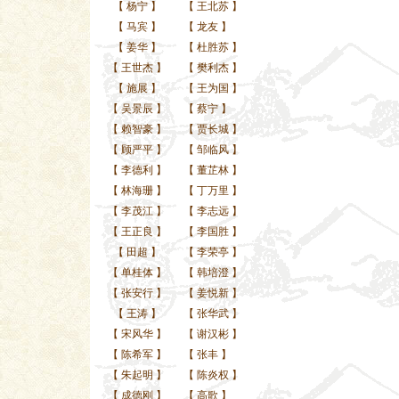
【
杨宁
】
【
王北苏
】
【
马宾
】
【
龙友
】
【
姜华
】
【
杜胜苏
】
【
王世杰
】
【
樊利杰
】
【
施展
】
【
王为国
】
【
吴景辰
】
【
蔡宁
】
【
赖智豪
】
【
贾长城
】
【
顾严平
】
【
邹临风
】
【
李德利
】
【
董芷林
】
【
林海珊
】
【
丁万里
】
【
李茂江
】
【
李志远
】
【
王正良
】
【
李国胜
】
【
田超
】
【
李荣亭
】
【
单桂体
】
【
韩培澄
】
【
张安行
】
【
姜悦新
】
【
王涛
】
【
张华武
】
【
宋风华
】
【
谢汉彬
】
【
陈希军
】
【
张丰
】
【
朱起明
】
【
陈炎权
】
【
成德刚
】
【
高歌
】