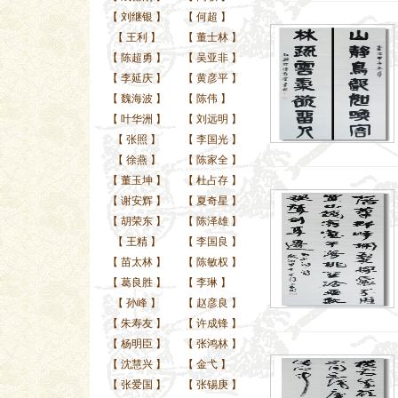
【
刘继银
】
【
何超
】
【
王利
】
【
董士林
】
【
陈超勇
】
【
吴亚非
】
【
李延庆
】
【
黄彦平
】
【
魏海波
】
【
陈伟
】
【
叶华洲
】
【
刘远明
】
【
张照
】
【
李国光
】
【
徐燕
】
【
陈家全
】
【
董玉坤
】
【
杜占存
】
【
谢安辉
】
【
夏奇星
】
【
胡荣东
】
【
陈泽雄
】
【
王精
】
【
李国良
】
【
苗太林
】
【
陈敏权
】
【
葛良胜
】
【
李琳
】
【
孙峰
】
【
赵彦良
】
【
朱寿友
】
【
许成锋
】
【
杨明臣
】
【
张鸿林
】
【
沈慧兴
】
【
金弋
】
【
张爱国
】
【
张锡庚
】