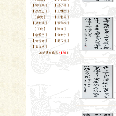
【
邹临风
】
【
吕小仙
】
【
蔡建忠
】
【
王世杰
】
【
廖鹏
】
【
王北苏
】
【
孙新强
】
【
覃宝福
】
【
王成
】
【
谭金
】
【
李爱平
】
【
金新宇
】
【
刘传奇
】
【
周玉拄
】
【
黄祥裕
】
本站共有作品
4126
件