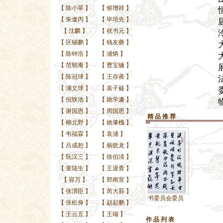
【
陈小翠
】
【
侯增祥
】
【
朱逢丙
】
【
毕培先
】
【
沈麟
】
【
祝书元
】
【
区锡鹏
】
【
钱友夔
】
【
陈钟浩
】
【
浦炳
】
【
范韧庵
】
【
曹宝镛
】
【
陈冠球
】
【
王存善
】
【
浦文球
】
【
袁子嶷
】
【
倪轶池
】
【
姚学濂
】
【
谢国恩
】
【
周国恩
】
精 品 推 荐
【
柳北野
】
【
姚肇槐
】
【
韦福霖
】
【
袁浦
】
【
吕成恕
】
【
杨犹龙
】
【
阮汉三
】
【
徐伯清
】
【
童陆生
】
【
王退斋
】
【
容万
】
【
郑南宣
】
【
张渭臣
】
【
芮大荪
】
河南省行书委员会委员
【
张松身
】
【
赵起鹏
】
【
王云五
】
【
王端
】
作 品 列 表