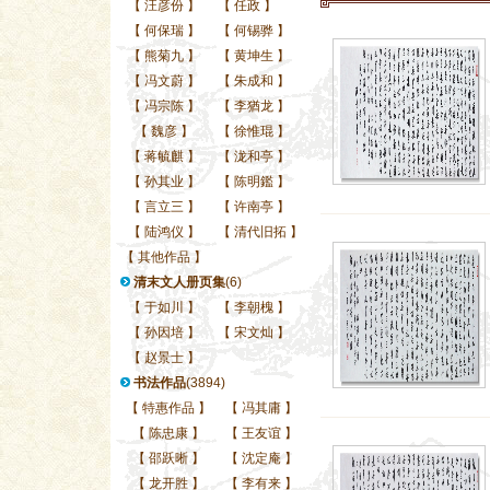
【
汪彦份
】
【
任政
】
【
何保瑞
】
【
何锡骅
】
【
熊菊九
】
【
黄坤生
】
【
冯文蔚
】
【
朱成和
】
【
冯宗陈
】
【
李猶龙
】
【
魏彦
】
【
徐惟琨
】
【
蒋毓麒
】
【
泷和亭
】
【
孙其业
】
【
陈明鑑
】
【
言立三
】
【
许南亭
】
【
陆鸿仪
】
【
清代旧拓
】
【
其他作品
】
清末文人册页集
(6)
【
于如川
】
【
李朝槐
】
【
孙因培
】
【
宋文灿
】
【
赵景士
】
书法作品
(3894)
【
特惠作品
】
【
冯其庸
】
【
陈忠康
】
【
王友谊
】
【
邵跃晰
】
【
沈定庵
】
【
龙开胜
】
【
李有来
】