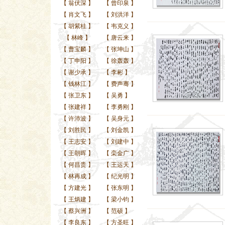
【
翁伏深
】
【
曾印泉
】
【
肖文飞
】
【
刘洪洋
】
【
胡紫桂
】
【
韦克义
】
【
林峰
】
【
唐云来
】
【
曹宝麟
】
【
张坤山
】
【
丁申阳
】
【
徐轰轰
】
【
谢少承
】
【
李彬
】
【
钱林江
】
【
费声骞
】
【
张卫东
】
【
吴勇
】
【
张建祥
】
【
李勇刚
】
【
许沛波
】
【
吴身元
】
【
刘胜民
】
【
刘金凯
】
【
王志安
】
【
刘建中
】
【
王朝晖
】
【
栾金广
】
【
何昌贵
】
【
王运天
】
【
林再成
】
【
纪光明
】
【
方建光
】
【
张东明
】
【
王炳建
】
【
梁小钧
】
【
蔡兴洲
】
【
范硕
】
【
李良东
】
【
方圣旺
】