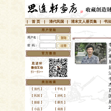
|
首 页
|
清代民国
|
清末文人册页集
|
书
用 户 登 陆
用户名：
密 码：
官 方 微 信
思 进 轩
微信互动
扫一扫>>
类 别 检 索
【
清代
】
【
手札
】
【
民国
】
【
诗札
】
【
题跋
】
【
册页
】
【
小品
】
【
扇面
】