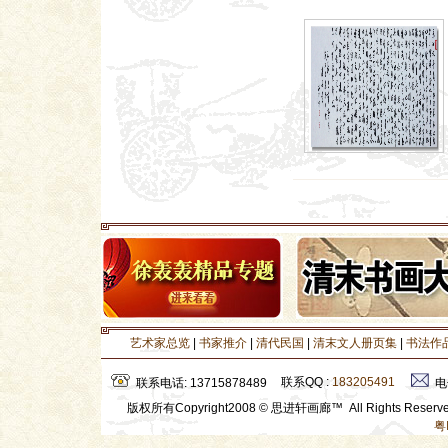
艺术家总览
|
书家推介
|
清代民国
|
清末文人册页集
|
书法作
联系QQ :
183205491
联系电话: 13715878489
电
版权所有Copyright2008 © 思进轩画廊™ All Rights Rese
粤