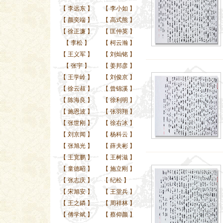
【
李远东
】
【
李小如
】
【
颜奕端
】
【
高式熊
】
【
徐正濂
】
【
匡仲英
】
【
李松
】
【
柯云瀚
】
【
王义军
】
【
刘灿铭
】
【
张宇
】
【
姜邦彦
】
【
王学岭
】
【
刘俊京
】
【
徐云叔
】
【
曾锦溪
】
【
陈海良
】
【
徐利明
】
【
施恩波
】
【
张羽翔
】
【
张世刚
】
【
徐右冰
】
【
刘京闻
】
【
杨科云
】
【
张旭光
】
【
薛夫彬
】
【
王宽鹏
】
【
王树滋
】
【
童德昭
】
【
施立刚
】
【
张志庆
】
【
纪松
】
【
宋旭安
】
【
王堂兵
】
【
王之鏻
】
【
周祥林
】
【
傅学斌
】
【
蔡仰颜
】