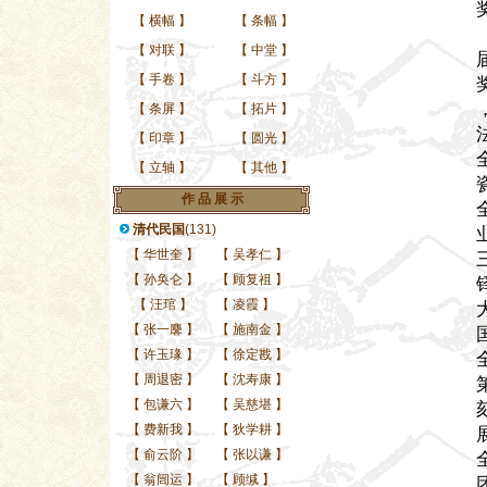
【
横幅
】
【
条幅
】
【
对联
】
【
中堂
】
【
手卷
】
【
斗方
】
【
条屏
】
【
拓片
】
【
印章
】
【
圆光
】
【
立轴
】
【
其他
】
作 品 展 示
清代民国
(131)
【
华世奎
】
【
吴孝仁
】
【
孙奂仑
】
【
顾复祖
】
【
汪琯
】
【
凌霞
】
【
张一麐
】
【
施南金
】
【
许玉瑑
】
【
徐定戡
】
【
周退密
】
【
沈寿康
】
【
包谦六
】
【
吴慈堪
】
【
费新我
】
【
狄学耕
】
【
俞云阶
】
【
张以谦
】
【
翁闿运
】
【
顾缄
】