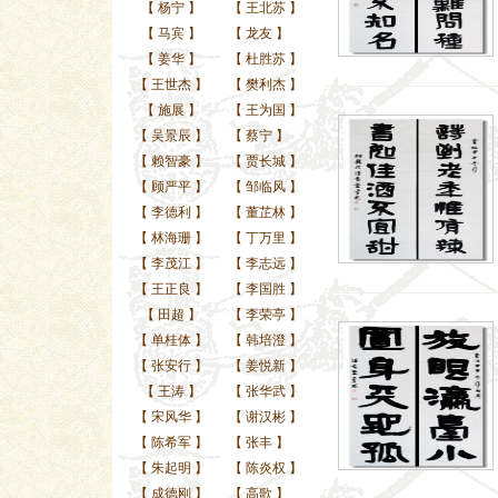
【
杨宁
】
【
王北苏
】
【
马宾
】
【
龙友
】
【
姜华
】
【
杜胜苏
】
【
王世杰
】
【
樊利杰
】
【
施展
】
【
王为国
】
【
吴景辰
】
【
蔡宁
】
【
赖智豪
】
【
贾长城
】
【
顾严平
】
【
邹临风
】
【
李德利
】
【
董芷林
】
【
林海珊
】
【
丁万里
】
【
李茂江
】
【
李志远
】
【
王正良
】
【
李国胜
】
【
田超
】
【
李荣亭
】
【
单桂体
】
【
韩培澄
】
【
张安行
】
【
姜悦新
】
【
王涛
】
【
张华武
】
【
宋风华
】
【
谢汉彬
】
【
陈希军
】
【
张丰
】
【
朱起明
】
【
陈炎权
】
【
成德刚
】
【
高歌
】