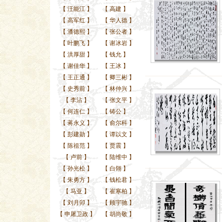
【
汪能江
】
【
高建
】
【
高军红
】
【
华人德
】
【
潘德熙
】
【
张公者
】
【
叶鹏飞
】
【
谢冰岩
】
【
洪厚甜
】
【
钱允
】
【
谢佳华
】
【
王冰
】
【
王正通
】
【
卿三彬
】
【
史秀前
】
【
林仲兴
】
【
李沾
】
【
张文平
】
【
何连仁
】
【
铸公
】
【
蒋永义
】
【
俞尔科
】
【
彭建勋
】
【
谭以文
】
【
陈祖范
】
【
贾震
】
【
卢前
】
【
陆维中
】
【
孙光松
】
【
白翎
】
【
朱勇方
】
【
钱松君
】
【
马亚
】
【
崔寒柏
】
【
刘月卯
】
【
顾宇驰
】
【
申屠卫政
】
【
胡尚敬
】