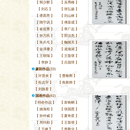
【
韩少辉
】
【
吴秀峰
】
【
刘石
】
【
张弘扬
】
【
遆高亮
】
【
刘山林
】
【
隋守训
】
【
傅亚成
】
【
崔祖菁
】
【
李广志
】
【
孙万民
】
【
郭汉亮
】
【
朱乒乓
】
【
鞠闻天
】
【
金泽珊
】
【
凌海涛
】
【
王朝瑞
】
【
王蛰堪
】
【
李静
】
【
吕国璋
】
篆刻作品
(33)
【
许贤炎
】
【
曹敬阁
】
【
杜志宇
】
【
焦新帅
】
【
刘路君
】
国画作品
(62)
【
特价作品
】
【
富铁畊
】
【
姚海程
】
【
张国恩
】
【
孙仲威
】
【
夏奇星
】
【
周玛和
】
【
王蛰堪
】
【
王健
】
【
李敬业
】