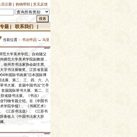
会员注册
|
购物帮助
|
意见反馈
专题
|
联系我们
|
当前位置：
书法作品
→
马亚
京师范大学美术学院。自幼随父
州师范大学美术学院副教授，
，徐州市书法家协会副主席。
大字书法展银奖、江苏省首届
04年国际书画展“日本国际博
书法展、第二、三、四、六、八
草书大展、首届中国书法“兰亭
、首届国际草书大展、第二、三
次部省级书法展。《书法》、
业刊物专题介绍。在《中国书
术学院学报》、《书画艺术》
、《江苏书法选》、《江苏书
辞条收入《中国书法家大辞
藏。