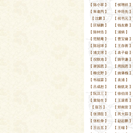
【
陈小翠
】
【
侯增祥
】
【
朱逢丙
】
【
毕培先
】
【
沈麟
】
【
祝书元
】
【
区锡鹏
】
【
钱友夔
】
【
陈钟浩
】
【
浦炳
】
【
范韧庵
】
【
曹宝镛
】
【
陈冠球
】
【
王存善
】
【
浦文球
】
【
袁子嶷
】
【
倪轶池
】
【
姚学濂
】
【
谢国恩
】
【
周国恩
】
【
柳北野
】
【
姚肇槐
】
【
韦福霖
】
【
袁浦
】
【
吕成恕
】
【
杨犹龙
】
【
阮汉三
】
【
徐伯清
】
【
童陆生
】
【
王退斋
】
【
容万
】
【
郑南宣
】
【
张渭臣
】
【
芮大荪
】
【
张松身
】
【
赵起鹏
】
【
王云五
】
【
王端
】