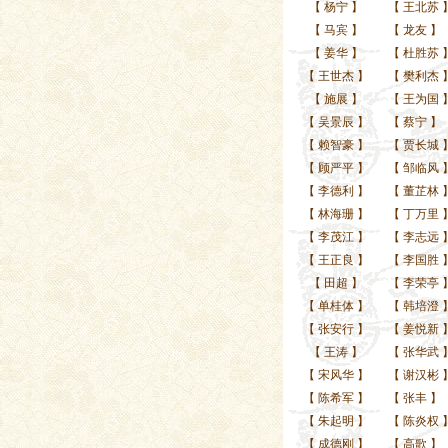
【
杨宁
】
【
王北苏
【
马宾
】
【
龙友
】
【
姜华
】
【
杜胜苏
【
王世杰
】
【
樊利杰
【
施展
】
【
王为国
【
吴景辰
】
【
蔡宁
】
【
赖智豪
】
【
贾长城
【
顾严平
】
【
邹临风
【
李德利
】
【
董芷林
【
林海珊
】
【
丁万里
【
李茂江
】
【
李志远
【
王正良
】
【
李国胜
【
田超
】
【
李荣亭
【
单桂体
】
【
韩培澄
【
张安行
】
【
姜悦新
【
王涛
】
【
张华武
【
宋风华
】
【
谢汉彬
【
陈希军
】
【
张丰
】
【
朱起明
】
【
陈炎权
【
成德刚
】
【
高歌
】