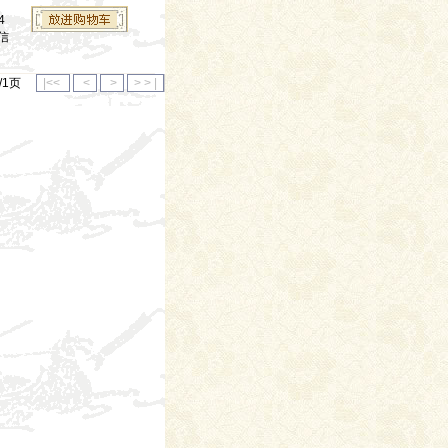
4
信
1/1页