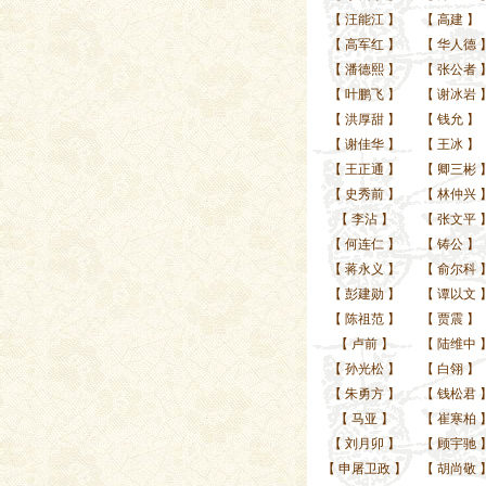
【
汪能江
】
【
高建
】
【
高军红
】
【
华人德
【
潘德熙
】
【
张公者
【
叶鹏飞
】
【
谢冰岩
【
洪厚甜
】
【
钱允
】
【
谢佳华
】
【
王冰
】
【
王正通
】
【
卿三彬
【
史秀前
】
【
林仲兴
【
李沾
】
【
张文平
【
何连仁
】
【
铸公
】
【
蒋永义
】
【
俞尔科
【
彭建勋
】
【
谭以文
【
陈祖范
】
【
贾震
】
【
卢前
】
【
陆维中
【
孙光松
】
【
白翎
】
【
朱勇方
】
【
钱松君
【
马亚
】
【
崔寒柏
【
刘月卯
】
【
顾宇驰
【
申屠卫政
】
【
胡尚敬