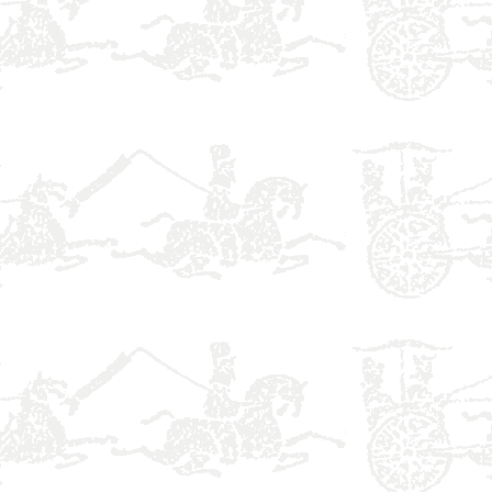
】
】
】
】
】
】
】
】
】
】
】
】
】