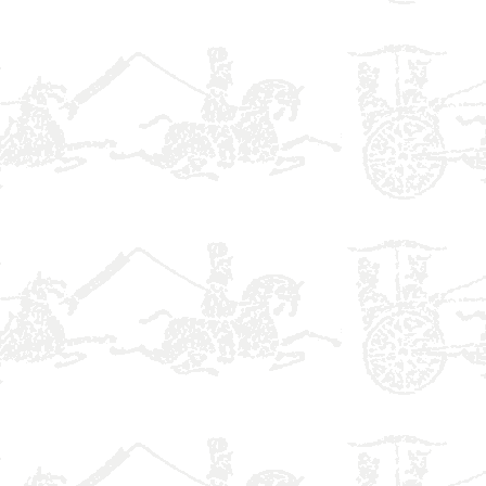
】
】
】
】
】
】
】
】
】
】
】
】
】
】
】
】