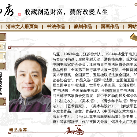
|
清末文人册页集
|
书法作品
|
篆刻作品
|
国画作品
|
网站
马亚，1963年生，江苏徐州人。1984年毕业于南
马奉信习书画，后师承尉天池、潘良桢先生。现为徐
中国书法家协会会员，江苏省青年书法家协会副主席
作品曾获：全国第二届行草书大展一等奖、全国首届
美术节银奖、全国第三、五届楹联书法展全国奖、20
览会协会赏”。作品入选：国际书法展、全国第五届
届全国中青年书法展、世界华人书画展、全国首届行
奖”书法展、全国扇面书法展、全国首届青年书法展
回日韩书艺家协会交流展、韩中书艺动向展及40余
《书法之友》、《美术报》、《青少年书法报》等专
法》、《艺术百家》、《美术与设计》、《解放军艺
】
等发表作品、论文。作品收入《中国书法艺术大成》
法五十年》、《当代江苏书法篆刻精品集》等专集，
】
典》等多部辞书；作品被国内外展、馆及个人广为收
】
精 品 推 荐
】