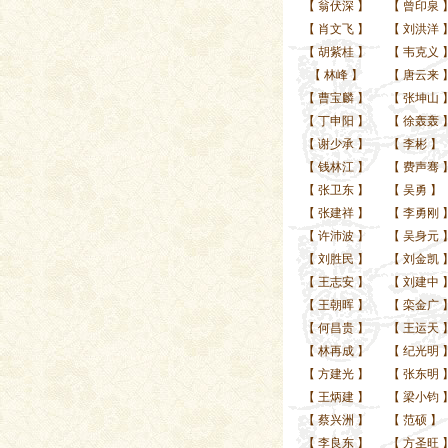
【
翁伏深
】
【
曾印泉
【
肖文飞
】
【
刘洪洋
【
胡紫桂
】
【
韦克义
【
林峰
】
【
唐云来
【
曹宝麟
】
【
张坤山
【
丁申阳
】
【
徐轰轰
【
谢少承
】
【
李彬
】
【
钱林江
】
【
费声骞
【
张卫东
】
【
吴勇
】
【
张建祥
】
【
李勇刚
【
许沛波
】
【
吴身元
【
刘胜民
】
【
刘金凯
【
王志安
】
【
刘建中
【
王朝晖
】
【
栾金广
【
何昌贵
】
【
王运天
【
林再成
】
【
纪光明
【
方建光
】
【
张东明
【
王炳建
】
【
梁小钧
【
蔡兴洲
】
【
范硕
】
【
李良东
】
【
方圣旺