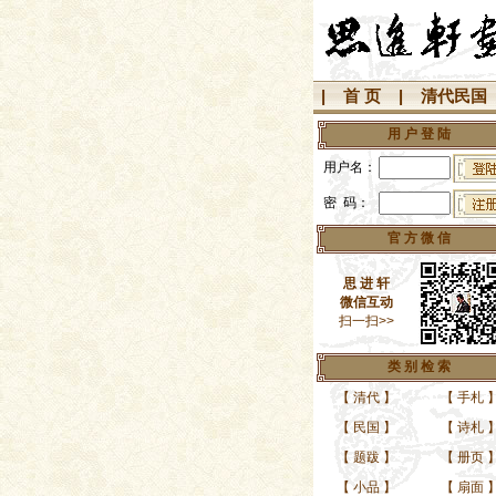
|
首 页
|
清代民国
用 户 登 陆
用户名：
密 码：
官 方 微 信
思 进 轩
微信互动
扫一扫>>
类 别 检 索
【
清代
】
【
手札
【
民国
】
【
诗札
【
题跋
】
【
册页
【
小品
】
【
扇面