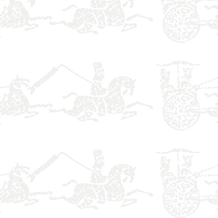
】
】
】
】
】
】
】
】
】
】
】
】
】
】
】
】
】
】