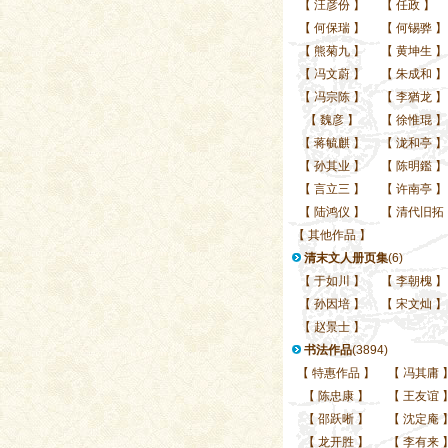
【
汪彦份
】
【
任政
】
【
何保瑞
】
【
何锡骅
】
【
熊菊九
】
【
黄坤生
】
【
冯文蔚
】
【
朱成和
】
【
冯宗陈
】
【
李猶龙
】
【
魏彦
】
【
徐惟琨
】
【
蒋毓麒
】
【
泷和亭
】
【
孙其业
】
【
陈明鑑
】
【
言立三
】
【
许南亭
】
【
陆鸿仪
】
【
清代旧拓
【
其他作品
】
清末文人册页集
(6)
【
于如川
】
【
李朝槐
】
【
孙因培
】
【
宋文灿
】
【
赵景士
】
书法作品
(3894)
【
特惠作品
】
【
冯其庸
【
陈忠康
】
【
王友谊
【
邵跃晰
】
【
沈定庵
【
龙开胜
】
【
李有来