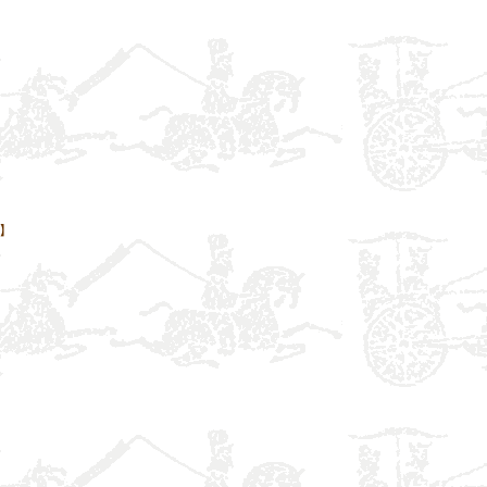
】
】
】
】
】