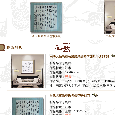
】
】
】
】
】
当代名家马亚教授4尺
书坛大伽马亚收
】
作 品 列 表
书坛大伽马亚收藏级精品多字四尺斗方3765
创作作者：马亚
作品材质：纸本
作品规格：69x69 cm
销售状态：
已售
作者简介：马亚 1963出生于江苏徐州， 1984
业于南京师范大学美术学院。 一级美术师 中国...
当代名家马亚教授4尺整张173
创作作者：马亚
作品材质：纸本
作品规格：画芯：130*65 cm