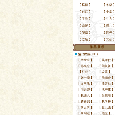
【
横幅
】
【
条幅
【
对联
】
【
中堂
【
手卷
】
【
斗方
【
条屏
】
【
拓片
【
印章
】
【
圆光
书坛大伽马亚收藏级精
【
立轴
】
【
其他
作 品 展 示
清代民国
(131)
【
华世奎
】
【
吴孝仁
】
【
孙奂仑
】
【
顾复祖
】
【
汪琯
】
【
凌霞
】
【
张一麐
】
【
施南金
】
【
许玉瑑
】
【
徐定戡
】
【
周退密
】
【
沈寿康
】
【
包谦六
】
【
吴慈堪
】
【
费新我
】
【
狄学耕
】
【
俞云阶
】
【
张以谦
】
【
翁闿运
】
【
顾缄
】