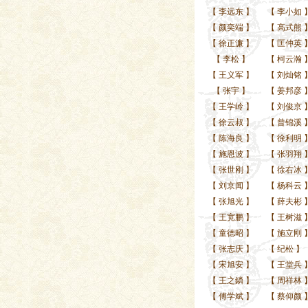
【
李远东
】
【
李小如
【
颜奕端
】
【
高式熊
【
徐正濂
】
【
匡仲英
【
李松
】
【
柯云瀚
【
王义军
】
【
刘灿铭
【
张宇
】
【
姜邦彦
【
王学岭
】
【
刘俊京
【
徐云叔
】
【
曾锦溪
【
陈海良
】
【
徐利明
【
施恩波
】
【
张羽翔
【
张世刚
】
【
徐右冰
【
刘京闻
】
【
杨科云
【
张旭光
】
【
薛夫彬
【
王宽鹏
】
【
王树滋
【
童德昭
】
【
施立刚
【
张志庆
】
【
纪松
】
【
宋旭安
】
【
王堂兵
【
王之鏻
】
【
周祥林
【
傅学斌
】
【
蔡仰颜